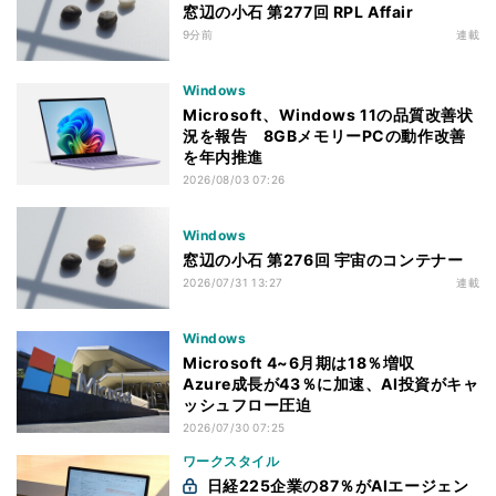
窓辺の小石 第277回 RPL Affair
9分前
連載
Windows
Microsoft、Windows 11の品質改善状
況を報告 8GBメモリーPCの動作改善
を年内推進
2026/08/03 07:26
Windows
窓辺の小石 第276回 宇宙のコンテナー
2026/07/31 13:27
連載
Windows
Microsoft 4~6月期は18％増収
Azure成長が43％に加速、AI投資がキャ
ッシュフロー圧迫
2026/07/30 07:25
ワークスタイル
日経225企業の87％がAIエージェン