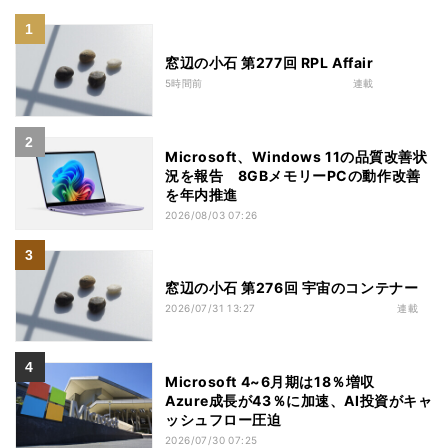
窓辺の小石 第277回 RPL Affair
5時間前
連載
Microsoft、Windows 11の品質改善状
況を報告 8GBメモリーPCの動作改善
を年内推進
2026/08/03 07:26
窓辺の小石 第276回 宇宙のコンテナー
2026/07/31 13:27
連載
Microsoft 4~6月期は18％増収
Azure成長が43％に加速、AI投資がキャ
ッシュフロー圧迫
2026/07/30 07:25