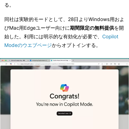
る。
同社は実験的モードとして、28日よりWindows用およ
びMac用Edgeユーザー向けに
期間限定の無料提供
を開
始した。利用には明示的な有効化が必要で、
Copilot
Modeのウエブページ
からオプトインする。