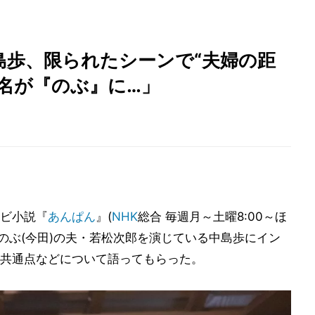
島歩、限られたシーンで“夫婦の距
名が『のぶ』に…」
ビ小説『
あんぱん
』(
NHK
総合 毎週月～土曜8:00～ほ
・のぶ(今田)の夫・若松次郎を演じている中島歩にイン
共通点などについて語ってもらった。