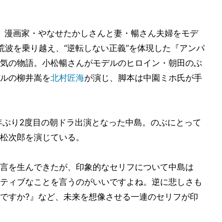
、漫画家・やなせたかしさんと妻・暢さん夫婦をモデ
荒波を乗り越え、“逆転しない正義”を体現した『アンパ
気の物語。小松暢さんがモデルのヒロイン・朝田のぶ
ルの柳井嵩を
北村匠海
が演じ、脚本は中園ミホ氏が手
1年ぶり2度目の朝ドラ出演となった中島。のぶにとって
松次郎を演じている。
言を生んできたが、印象的なセリフについて中島は
ティブなことを言うのがいいですよね。逆に悲しさも
ですか?』など、未来を想像させる一連のセリフが印