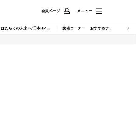
会員ページ
メニュー
はたらくの未来へ/日本HP
読者コーナー
おすすめナビ
マイナビB