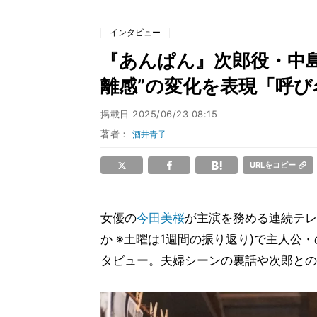
インタビュー
『あんぱん』次郎役・中
離感”の変化を表現「呼び
掲載日
2025/06/23 08:15
著者：
酒井青子
URLをコピー
女優の
今田美桜
が主演を務める連続テレ
か ※土曜は1週間の振り返り)で主人公
タビュー。夫婦シーンの裏話や次郎との