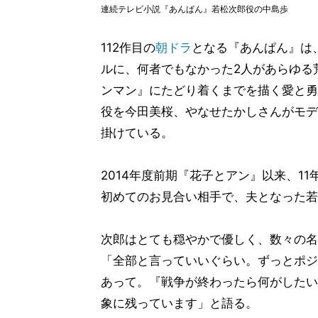
連続テレビ小説『あんぱん』若松次郎役の中島歩
112作目の
朝ドラ
となる『あんぱん』は
ルに、何者でもなかった2人があらゆる
ンマン』にたどり着くまでを描く愛と勇
役を今田美桜、やなせたかしさんがモデ
掛けている。
2014年度前期『花子とアン』以来、1
初めてのお見合い相手で、夫となった若
次郎はとても穏やかで優しく、数々の名
「全部と言っていいぐらい。ずっとポジ
あって。『戦争が終わったら何がしたい
象に残っています」と語る。