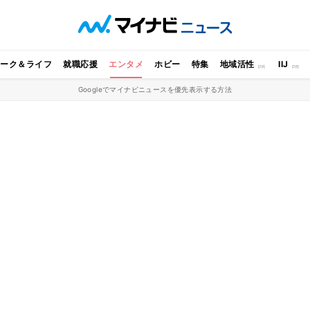
ワーク＆ライフ
就職応援
エンタメ
ホビー
特集
地域活性
IIJ
Googleでマイナビニュースを優先表示する方法