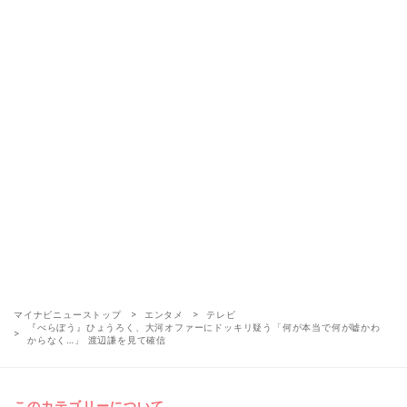
マイナビニューストップ
エンタメ
テレビ
『べらぼう』ひょうろく、大河オファーにドッキリ疑う「何が本当で何が嘘かわ
からなく…」 渡辺謙を見て確信
このカテゴリーについて