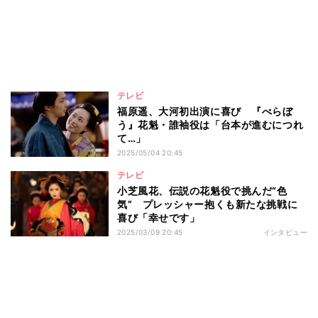
テレビ
福原遥、大河初出演に喜び 『べらぼ
う』花魁・誰袖役は「台本が進むにつれ
て…」
2025/05/04 20:45
テレビ
小芝風花、伝説の花魁役で挑んだ“色
気” プレッシャー抱くも新たな挑戦に
喜び「幸せです」
2025/03/09 20:45
インタビュー