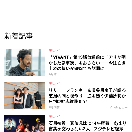
新着記事
テレビ
『VIVANT』第13話放送前に「アリが明
かした新事実」をおさらい――今は亡き
山本の扱いがSNSでも話題に
2分前
テレビ
リリー・フランキー＆長谷川京子が語る
芝居の間と役作り 涙を誘う伊藤沙莉か
ら“究極”志賀勝まで
2時間前
インタビュー
テレビ
石川祐希・真佑兄妹に14年密着 あまり
言葉を交わさない2人…フジテレビ秘蔵