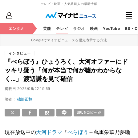
テレビ・映画・人気芸能人の最新情報
エンタメ
芸能
テレビ
ラジオ
映画
YouTube
BS・
Googleでマイナビニュースを優先表示する方法
インタビュー
『べらぼう』ひょうろく、大河オファーにド
ッキリ疑う「何が本当で何が嘘かわからな
く…」 渡辺謙を見て確信
掲載日
2025/06/22 19:59
著者：
磯部正和
URLをコピー
現在放送中の
大河ドラマ
『
べらぼう
～蔦重栄華乃夢噺