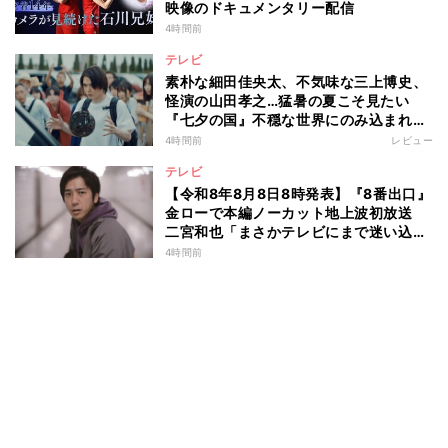
映像のドキュメンタリー配信
4時間前
テレビ
素朴な細田佳央太、不気味な三上博史、
怪演の山田孝之…猛暑の夏こそ見たい
『七夕の国』不穏な世界にのみ込まれる
超常ミステリー
4時間前
レビュー
テレビ
【令和8年8月8日8時発表】『8番出口』
金ローで本編ノーカット地上波初放送
二宮和也「まさかテレビにまで迷い込ん
でしまうとは」
4時間前