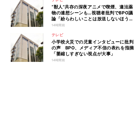
“獣人”共存の深夜アニメで喫煙、違法薬
物の連想シーンも…視聴者批判でBPO議
論「紛らわしいことは放送しないほう
が」
14時間前
テレビ
小学校火災での児童インタビューに批判
の声 BPO、メディア不信の表れを指摘
「萎縮しすぎない視点が大事」
14時間前