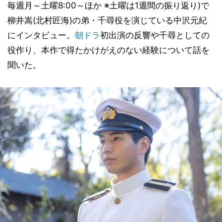
毎週月～土曜8:00～ほか ※土曜は1週間の振り返り)で
柳井嵩(北村匠海)の弟・千尋役を演じている中沢元紀
にインタビュー。
朝ドラ
初出演の反響や千尋としての
役作り、本作で得たかけがえのない経験について話を
聞いた。