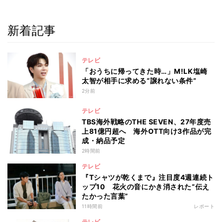
新着記事
テレビ
「おうちに帰ってきた時…」M!LK塩崎
太智が相手に求める“譲れない条件”
2分前
テレビ
TBS海外戦略のTHE SEVEN、27年度売
上81億円超へ 海外OTT向け3作品が完
成・納品予定
2時間前
テレビ
『Tシャツが乾くまで』注目度4週連続ト
ップ10 花火の音にかき消された“伝え
たかった言葉”
11時間前
レポート
テレビ