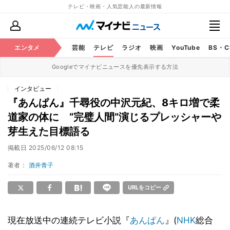
テレビ・映画・人気芸能人の最新情報
エンタメ
芸能
テレビ
ラジオ
映画
YouTube
BS・
Googleでマイナビニュースを優先表示する方法
インタビュー
『あんぱん』千尋役の中沢元紀、8キロ増で柔
道家の体に “完璧人間”演じるプレッシャーや
芽生えた目標語る
掲載日
2025/06/12 08:15
著者：
酒井青子
URLをコピー
現在放送中の連続テレビ小説『
あんぱん
』(
NHK
総合