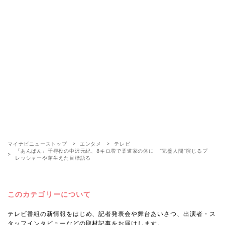
マイナビニューストップ
エンタメ
テレビ
『あんぱん』千尋役の中沢元紀、8キロ増で柔道家の体に “完璧人間”演じるプ
レッシャーや芽生えた目標語る
このカテゴリーについて
テレビ番組の新情報をはじめ、記者発表会や舞台あいさつ、出演者・ス
タッフインタビューなどの取材記事をお届けします。