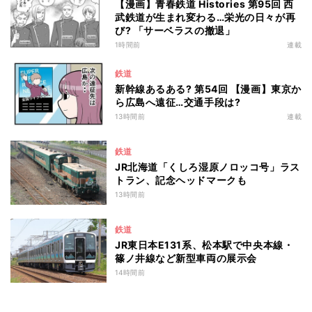
【漫画】青春鉄道 Histories 第95回 西
武鉄道が生まれ変わる…栄光の日々が再
び? 「サーベラスの撤退」
1時間前
連載
鉄道
新幹線あるある? 第54回 【漫画】東京か
ら広島へ遠征…交通手段は?
13時間前
連載
鉄道
JR北海道「くしろ湿原ノロッコ号」ラス
トラン、記念ヘッドマークも
13時間前
鉄道
JR東日本E131系、松本駅で中央本線・
篠ノ井線など新型車両の展示会
14時間前