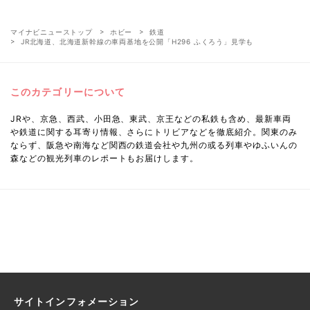
マイナビニューストップ
ホビー
鉄道
JR北海道、北海道新幹線の車両基地を公開「H296 ふくろう」見学も
このカテゴリーについて
JRや、京急、西武、小田急、東武、京王などの私鉄も含め、最新車両
や鉄道に関する耳寄り情報、さらにトリビアなどを徹底紹介。関東のみ
ならず、阪急や南海など関西の鉄道会社や九州の或る列車やゆふいんの
森などの観光列車のレポートもお届けします。
サイトインフォメーション