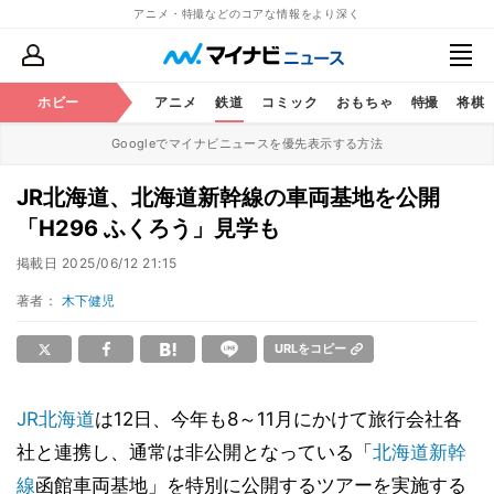
アニメ・特撮などのコアな情報をより深く
ホビー
アニメ
鉄道
コミック
おもちゃ
特撮
将棋
Googleでマイナビニュースを優先表示する方法
JR北海道、北海道新幹線の車両基地を公開
「H296 ふくろう」見学も
掲載日
2025/06/12 21:15
著者：
木下健児
URLをコピー
JR北海道
は12日、今年も8～11月にかけて旅行会社各
社と連携し、通常は非公開となっている「
北海道新幹
線
函館車両基地」を特別に公開するツアーを実施する