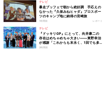
テレビ
暴走ブッフェで朝から絶好調 手応えの
なかった『久保みねヒャダ』プロスポー
ツのキャンプ地に納得の宮崎旅
1時間前
レポート
テレビ
『ドッキリGP』にとって、向井康二の
存在はめちゃめちゃ大きい――東野幸治
が感謝「これからも末永く、1回でも多
く出て」
3時間前