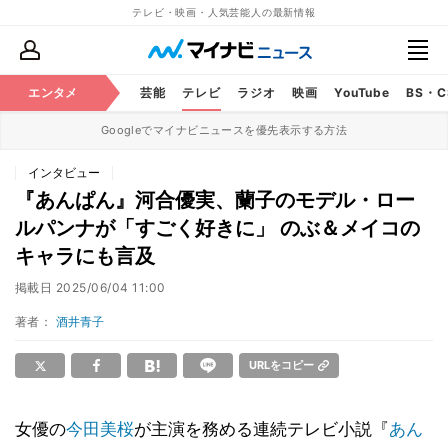
テレビ・映画・人気芸能人の最新情報
エンタメ
芸能
テレビ
ラジオ
映画
YouTube
BS・
Googleでマイナビニュースを優先表示する方法
インタビュー
『あんぱん』河合優実、蘭子のモデル・ロー
ルパンナが「すごく好きに」 のぶ＆メイコの
キャラにも言及
掲載日
2025/06/04 11:00
著者：
酒井青子
URLをコピー
女優の
今田美桜
が主演を務める連続テレビ小説『
あん