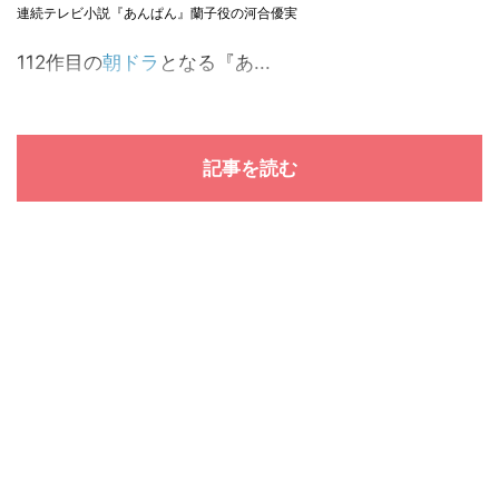
連続テレビ小説『あんぱん』蘭子役の河合優実
112作目の
朝ドラ
となる『あ...
記事を読む