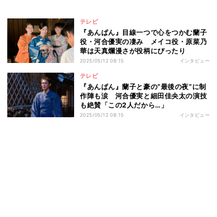
テレビ
『あんぱん』目線一つで心をつかむ蘭子
役・河合優実の凄み メイコ役・原菜乃
華は天真爛漫さが役柄にぴったり
2025/05/12 08:15
インタビュー
テレビ
『あんぱん』蘭子と豪の“最後の夜”に制
作陣も涙 河合優実と細田佳央太の演技
も絶賛「この2人だから…」
2025/05/12 08:15
インタビュー