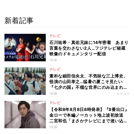
新着記事
テレビ
石川祐希・真佑兄妹に14年密着 あまり
言葉を交わさない2人…フジテレビ秘蔵
映像のドキュメンタリー配信
1分前
テレビ
素朴な細田佳央太、不気味な三上博史、
怪演の山田孝之…猛暑の夏こそ見たい
『七夕の国』不穏な世界にのみ込まれる
超常ミステリー
1分前
レビュー
テレビ
【令和8年8月8日8時発表】『8番出口』
金ローで本編ノーカット地上波初放送
二宮和也「まさかテレビにまで迷い込ん
でしまうとは」
1分前