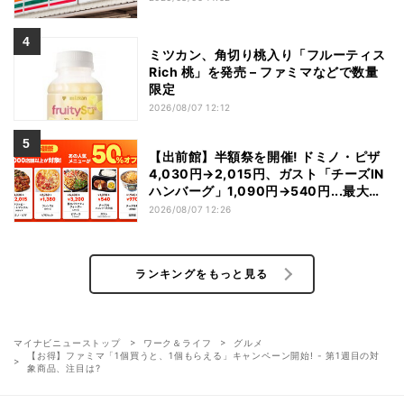
ミツカン、角切り桃入り「フルーティス
Rich 桃」を発売 – ファミマなどで数量
限定
2026/08/07 12:12
【出前館】半額祭を開催! ドミノ・ピザ
4,030円→2,015円、ガスト「チーズIN
ハンバーグ」1,090円→540円...最大
1,500円OFFの「リピ得クーポン」も配
2026/08/07 12:26
布
ランキングをもっと見る
マイナビニューストップ
ワーク＆ライフ
グルメ
【お得】ファミマ「1個買うと、1個もらえる」キャンペーン開始! - 第1週目の対
象商品、注目は?