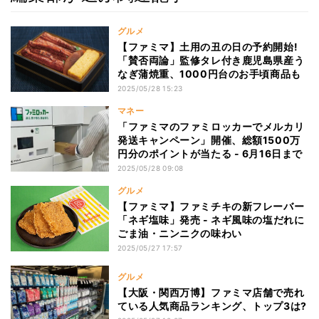
グルメ
【ファミマ】土用の丑の日の予約開始!
「賛否両論」監修タレ付き鹿児島県産う
なぎ蒲焼重、1000円台のお手頃商品も
2025/05/28 15:23
マネー
「ファミマのファミロッカーでメルカリ
発送キャンペーン」開催、総額1500万
円分のポイントが当たる - 6月16日まで
2025/05/28 09:08
グルメ
【ファミマ】ファミチキの新フレーバー
「ネギ塩味」発売 - ネギ風味の塩だれに
ごま油・ニンニクの味わい
2025/05/27 17:57
グルメ
【大阪・関西万博】ファミマ店舗で売れ
ている人気商品ランキング、トップ3は?