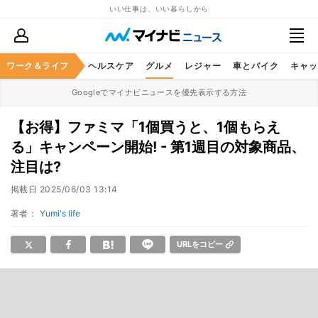
いい仕事は、いい暮らしから
ワーク＆ライフ
マネー
暮らし
ヘルスケア
グルメ
レジャー
車とバイク
キャッ
Googleでマイナビニュースを優先表示する方法
【お得】ファミマ「1個買うと、1個もらえ
る」キャンペーン開始! - 第1週目の対象商品、
注目は?
掲載日
2025/06/03 13:14
著者：
Yumi's life
URLをコピー