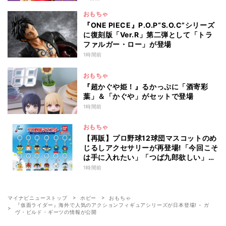
おもちゃ
『ONE PIECE』P.O.P“S.O.C”シリーズ
に復刻版「Ver.R」第二弾として「トラ
ファルガー・ロー」が登場
1時間前
おもちゃ
『超かぐや姫！』るかっぷに「酒寄彩
葉」＆「かぐや」がセットで登場
1時間前
おもちゃ
【再販】プロ野球12球団マスコットのめ
じるしアクセサリーが再登場!「今回こそ
は手に入れたい」「つば九郎欲しい」と
話題
1時間前
マイナビニューストップ
ホビー
おもちゃ
『仮面ライダー』海外で人気のアクションフィギュアシリーズが日本登場! - ガ
ヴ・ビルド・ギーツの情報が公開