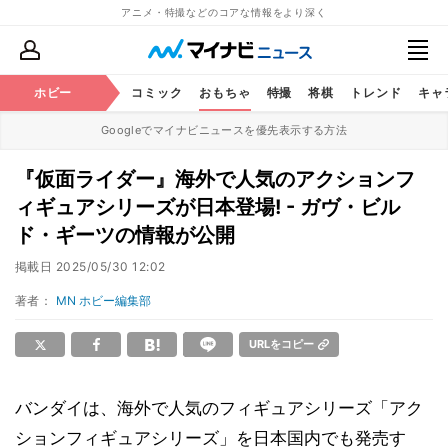
アニメ・特撮などのコアな情報をより深く
アニメ
ホビー
鉄道
コミック
おもちゃ
特撮
将棋
トレンド
キャ
Googleでマイナビニュースを優先表示する方法
『仮面ライダー』海外で人気のアクションフ
ィギュアシリーズが日本登場! - ガヴ・ビル
ド・ギーツの情報が公開
掲載日
2025/05/30 12:02
著者：
MN ホビー編集部
URLをコピー
バンダイは、海外で人気のフィギュアシリーズ「アク
ションフィギュアシリーズ」を日本国内でも発売す