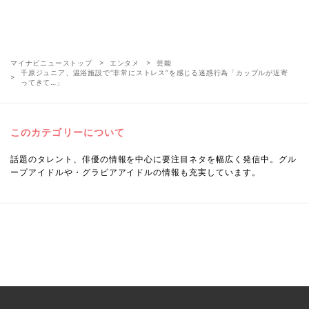
マイナビニューストップ
エンタメ
芸能
千原ジュニア、温浴施設で“非常にストレス”を感じる迷惑行為「カップルが近寄
ってきて…」
このカテゴリーについて
話題のタレント、俳優の情報を中心に要注目ネタを幅広く発信中。グル
ープアイドルや・グラビアアイドルの情報も充実しています。