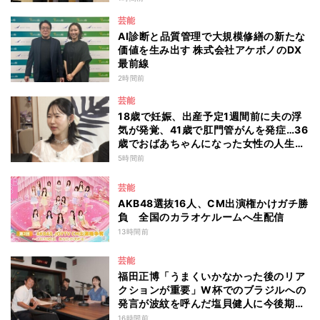
芸能
AI診断と品質管理で大規模修繕の新たな
価値を生み出す 株式会社アケボノのDX
最前線
2時間前
芸能
18歳で妊娠、出産予定1週間前に夫の浮
気が発覚、41歳で肛門管がんを発症…36
歳でおばあちゃんになった女性の人生に
島田珠代も思わず涙 『愛のハイエナ
5時間前
season6』
芸能
AKB48選抜16人、CM出演権かけガチ勝
負 全国のカラオケルームへ生配信
13時間前
芸能
福田正博「うまくいかなかった後のリア
クションが重要」W杯でのブラジルへの
発言が波紋を呼んだ塩貝健人に今後期待
することは？
16時間前