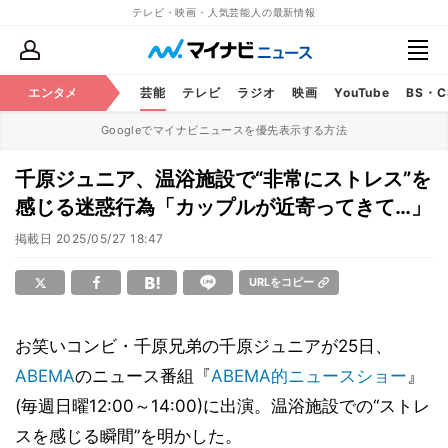
テレビ・映画・人気芸能人の最新情報
エンタメ
芸能
テレビ
ラジオ
映画
YouTube
BS・
Googleでマイナビニュースを優先表示する方法
千原ジュニア、温浴施設で“非常にストレス”を
感じる迷惑行為「カップルが近寄ってきて…」
掲載日
2025/05/27 18:47
URLをコピー
お笑いコンビ・千原兄弟の千原ジュニアが25日、
ABEMA
のニュース番組『
ABEMA的ニュースショー
』
(毎週日曜12:00～14:00)に出演。温浴施設での“ストレ
スを感じる瞬間”を明かした。