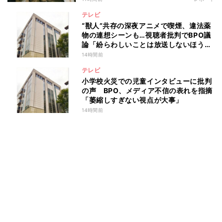
テレビ
“獣人”共存の深夜アニメで喫煙、違法薬
物の連想シーンも…視聴者批判でBPO議
論「紛らわしいことは放送しないほう
が」
14時間前
テレビ
小学校火災での児童インタビューに批判
の声 BPO、メディア不信の表れを指摘
「萎縮しすぎない視点が大事」
14時間前