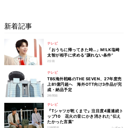
新着記事
テレビ
「おうちに帰ってきた時…」M!LK塩崎
太智が相手に求める“譲れない条件”
2分前
テレビ
TBS海外戦略のTHE SEVEN、27年度売
上81億円超へ 海外OTT向け3作品が完
成・納品予定
2時間前
テレビ
『Tシャツが乾くまで』注目度4週連続ト
ップ10 花火の音にかき消された“伝え
たかった言葉”
11時間前
レポート