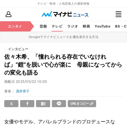
テレビ・映画・人気芸能人の最新情報
エンタメ
芸能
テレビ
ラジオ
映画
YouTube
BS・
Googleでマイナビニュースを優先表示する方法
インタビュー
佐々木希、「憧れられる存在でいなけれ
ば」“鎧”を脱いで心が楽に 母親になってから
の変化も語る
掲載日
2025/05/23 10:00
著者：
酒井青子
URLをコピー
女優やモデル、アパレルブランドのプロデュースな