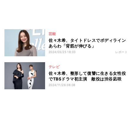
芸能
佐々木希、タイトドレスでボディライン
あらわ「背筋が伸びる」
2024/03/25 18:03
レポート
テレビ
佐々木希、整形して復讐に生きる女性役
でTBSドラマ初主演 敵役は渋谷凪咲
2024/11/26 08:08