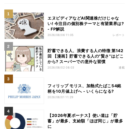
エヌビディアなどAI関連株だけじゃな
い! 今注目の個別株テーマと有望業界は?
- FP解説
2026/08/06 11:05
レポート
貯蓄できる人、浪費する人の特徴 第142
回 【漫画】貯蓄できる人の"賢さ"はどこ
から? スーパーでの意外な習慣
2026/08/02 08:03
連載
フィリップ モリス、加熱式たばこ54銘
柄を10月値上げへ - いくらになる?
2026/08/01 11:29
【2026年夏ボーナス】使い道は「貯
蓄」が最多、支給額「ほぼ同じ」が最多
に