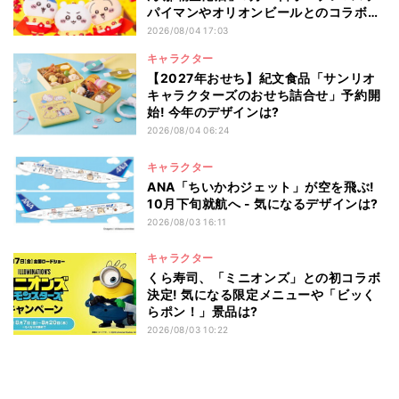
パイマンやオリオンビールとのコラボ商
品一覧
2026/08/04 17:03
キャラクター
【2027年おせち】紀文食品「サンリオ
キャラクターズのおせち詰合せ」予約開
始! 今年のデザインは?
2026/08/04 06:24
キャラクター
ANA「ちいかわジェット」が空を飛ぶ!
10月下旬就航へ - 気になるデザインは?
2026/08/03 16:11
キャラクター
くら寿司、「ミニオンズ」との初コラボ
決定! 気になる限定メニューや「ビッく
らポン！」景品は?
2026/08/03 10:22