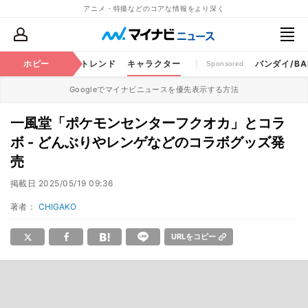
アニメ・特撮などのコアな情報をより深く
ちゃ
特撮
ホビー
将棋
トレンド
キャラクター
バンダイ/BAN
Sponsored
Googleでマイナビニュースを優先表示する方法
一風堂「ポケモンセンターフクオカ」とコラ
ボ - どんぶりやレンゲなどのコラボグッズ発
売
掲載日
2025/05/19 09:36
著者：
CHIGAKO
URLをコピー