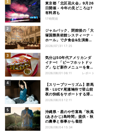
東京都「北区花火会」9月26
日開催 - 今年の見どころは?
有料席も
17時間前
ジャルパック、閉館後の「大
塚国際美術館システィーナ・
ホール」で夕食会&生演奏を
楽しむツアーを販売 – 徳島を
2026/07/31 17:25
巡る5つのコース
気分は50年代アメリカンダ
イナー! 「ビーフホットドッ
グ」など新作メニューを食べ
てきた【1955 東京ベイ by
2026/08/01 06:11
レポート
星野リゾート宿泊レポ】
【スリープツーリズム】群馬
県・LUCY尾瀬鳩待で登山前
夜の快眠をサポートする滞在
プラン提供 - 「ヒツジのいら
2026/08/03 12:11
ない枕」とコラボ
沖縄県・星のや竹富島「秋風
(あきかじ)島時間」提供 - 秋
の農事と祭事から着想
2026/08/04 15:34