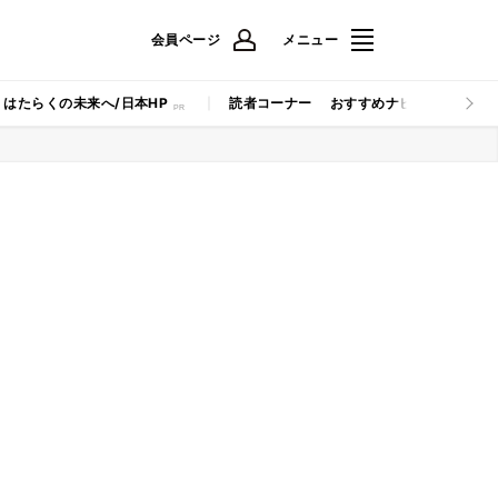
会員ページ
メニュー
はたらくの未来へ/日本HP
読者コーナー
おすすめナビ
マイナビB