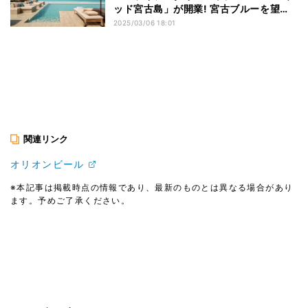
ッド宮古島」が開業! 宮古ブルーを望む
客室、海と一体化したようなインフィニ
2025/03/06 18:01
ティプールも
関連リンク
オリオンビール
※本記事は掲載時点の情報であり、最新のものとは異なる場合があり
ます。予めご了承ください。