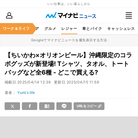
いい仕事は、いい暮らしから
暮らし
ワーク＆ライフ
ヘルスケア
グルメ
レジャー
車とバイク
キャッシュレス
Googleでマイナビニュースを優先表示する方法
【ちいかわ×オリオンビール】沖縄限定のコラ
ボグッズが新登場! Tシャツ、タオル、トート
バッグなど全6種 - どこで買える?
掲載日
2025/04/14 12:39
更新日
2025/04/15 11:59
著者：
Yumi's life
URLをコピー