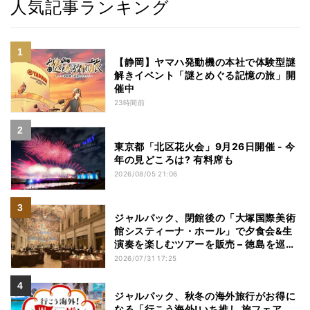
人気記事ランキング
【静岡】ヤマハ発動機の本社で体験型謎
解きイベント「謎とめぐる記憶の旅」開
催中
23時間前
東京都「北区花火会」9月26日開催 - 今
年の見どころは? 有料席も
2026/08/05 21:06
ジャルパック、閉館後の「大塚国際美術
館システィーナ・ホール」で夕食会&生
演奏を楽しむツアーを販売 – 徳島を巡る
5つのコース
2026/07/31 17:25
ジャルパック、秋冬の海外旅行がお得に
なる「行こう海外!いち推し 旅フェア