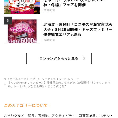
秋・冬編」フェアを開催
22時間前
北海道・遠軽町「コスモス開花宣言花火
大会」8月29日開催 - キッズファミリー
優先観覧エリアも新設
23時間前
ランキングをもっと見る
マイナビニューストップ
ワーク＆ライフ
レジャー
【ちいかわ×オリオンビール】沖縄限定のコラボグッズが新登場! Tシャツ、タオ
ル、トートバッグなど全6種 - どこで買える?
このカテゴリーについて
ご当地グルメ、温泉、遊園地、アクティビティ、新商業施設、ホテル・