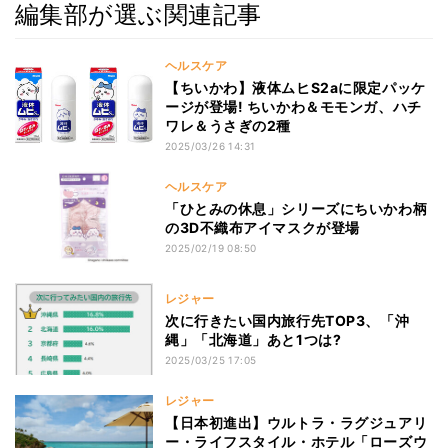
編集部が選ぶ関連記事
ヘルスケア
【ちいかわ】液体ムヒS2aに限定パッケ
ージが登場! ちいかわ＆モモンガ、ハチ
ワレ＆うさぎの2種
2025/03/26 14:31
ヘルスケア
「ひとみの休息」シリーズにちいかわ柄
の3D不織布アイマスクが登場
2025/02/19 08:50
レジャー
次に行きたい国内旅行先TOP3、「沖
縄」「北海道」あと1つは?
2025/03/25 17:05
レジャー
【日本初進出】ウルトラ・ラグジュアリ
ー・ライフスタイル・ホテル「ローズウ