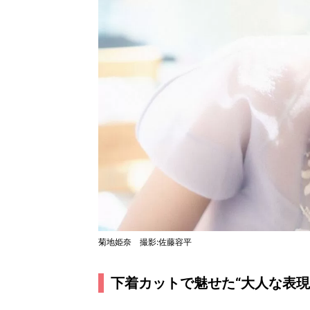
菊地姫奈 撮影:佐藤容平
下着カットで魅せた“大人な表現