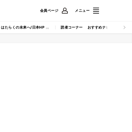
会員ページ
メニュー
はたらくの未来へ/日本HP
読者コーナー
おすすめナビ
マイナビB