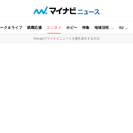
ワーク＆ライフ
就職応援
エンタメ
ホビー
特集
地域活性
IIJ
Googleでマイナビニュースを優先表示する方法