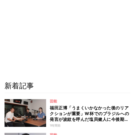
新着記事
芸能
福田正博「うまくいかなかった後のリア
クションが重要」W杯でのブラジルへの
発言が波紋を呼んだ塩貝健人に今後期待
することは？
1時間前
芸能