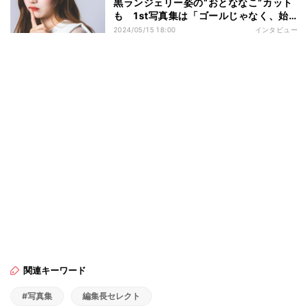
黒ランジェリー姿の“おとななこ”カット
も 1st写真集は「ゴールじゃなく、始
まり」
2024/05/15 18:00
インタビュー
関連キーワード
#写真集
編集長セレクト