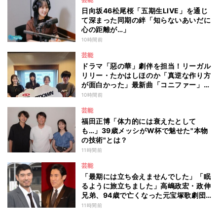
日向坂46松尾桜「五期生LIVE」を通じ
て深まった同期の絆「知らないあいだに
心の距離が…」
10時間前
芸能
ドラマ「惡の華」劇伴を担当！リーガル
リリー・たかはしほのか「真逆な作り方
が面白かった」最新曲「コニファー」制
作秘話も
10時間前
芸能
福田正博「体力的には衰えたとして
も…」39歳メッシがW杯で魅せた"本物
の技術"とは？
11時間前
芸能
「最期には立ち会えませんでした」「眠
るように旅立ちました」高嶋政宏・政伸
兄弟、94歳で亡くなった元宝塚歌劇団ト
ップスターの母・寿美花代を追悼 ここ
11時間前
数年は誤嚥性肺炎で入退院を繰り返して