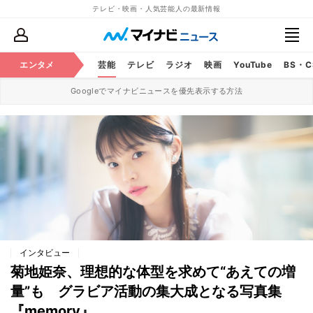
テレビ・映画・人気芸能人の最新情報
エンタメ
芸能
テレビ
ラジオ
映画
YouTube
BS・
Googleでマイナビニュースを優先表示する方法
インタビュー
菊地姫奈、理想的な体型を求めて“あえての増
量”も グラビア活動の集大成となる写真集
『memory』