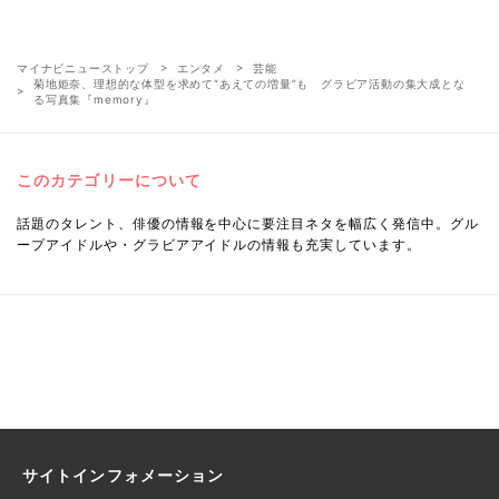
マイナビニューストップ
エンタメ
芸能
菊地姫奈、理想的な体型を求めて“あえての増量”も グラビア活動の集大成とな
る写真集『memory』
このカテゴリーについて
話題のタレント、俳優の情報を中心に要注目ネタを幅広く発信中。グル
ープアイドルや・グラビアアイドルの情報も充実しています。
サイトインフォメーション