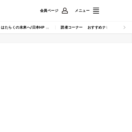
会員ページ
メニュー
はたらくの未来へ/日本HP
読者コーナー
おすすめナビ
マイナビB