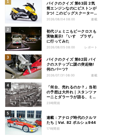
バイクのクイズ 第63回 2気
筒エンジンなのにピストンが
3つ! このビッグスクーター
の名前は?
2026/08/04 08:00
連載
初代ジェミニもビークロスも
実物展示! 「いすゞプラザ」
に行ってみた
2026/08/05 08:00
レポート
バイクのクイズ 第62回 バイ
クのステップに謎の突起物!
何のパーツ?
2026/07/31 08:00
連載
「何台、売れるのか？」当初
の予想は大外れ｜スタンツァ
ーニとダラーラが語る、ミウ
ラ誕生のとき【後編】
23時間前
連載：アナログ時代のクルマ
たち｜Vol. 82 ポルシェ944
17時間前