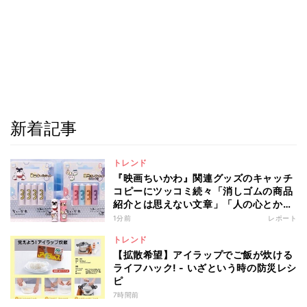
新着記事
トレンド
『映画ちいかわ』関連グッズのキャッチ
コピーにツッコミ続々「消しゴムの商品
紹介とは思えない文章」「人の心とかな
いんか」
1分前
レポート
トレンド
【拡散希望】アイラップでご飯が炊ける
ライフハック! - いざという時の防災レシ
ピ
7時間前