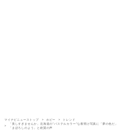
マイナビニューストップ
ホビー
トレンド
「美しすぎませんか」北海道の“パステルカラー”な夜明け写真に「夢の色だ」
「まぼろしのよう」と絶賛の声