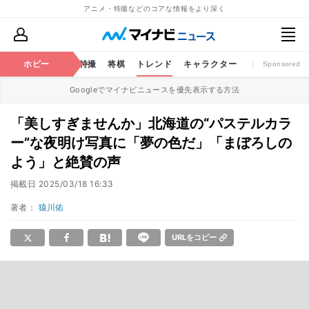
アニメ・特撮などのコアな情報をより深く
ミック
ホビー
おもちゃ
特撮
将棋
トレンド
キャラクター
Sponsored
Googleでマイナビニュースを優先表示する方法
「美しすぎませんか」北海道の“パステルカラ
ー”な夜明け写真に「夢の色だ」「まぼろしの
よう」と絶賛の声
掲載日
2025/03/18 16:33
著者：
猿川佑
URLをコピー