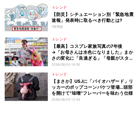
トレンド
【防災】シチュエーション別「緊急地震
速報」発表時に取るべき行動とは?
7時間前
トレンド
【最高】コスプレ家族写真の7年後
→「お母さんは水色になりました」まか
さの変化に「良過ぎる」「母親がスタン
ドwww」と6.8万いいね
2026/08/05 16:50
トレンド
【まさか】USJに「バイオハザード」リ
ッカーのポップコーンバケツ登場…頭部
を開けて"味噌"フレーバーを味わう仕様
2026/08/05 12:54