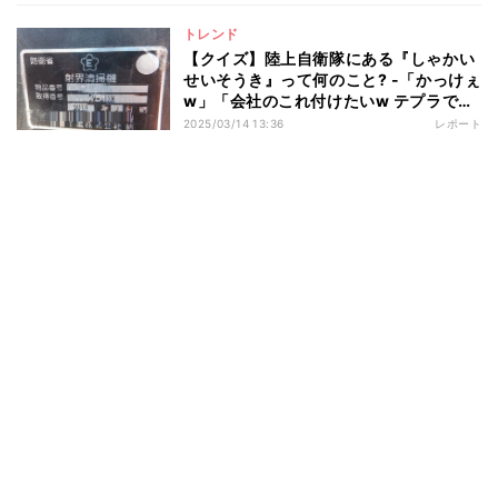
トレンド
【クイズ】陸上自衛隊にある『しゃかい
せいそうき』って何のこと? -「かっけぇ
w」「会社のこれ付けたいw テプラで貼
っておこうかな笑」と話題
2025/03/14 13:36
レポート