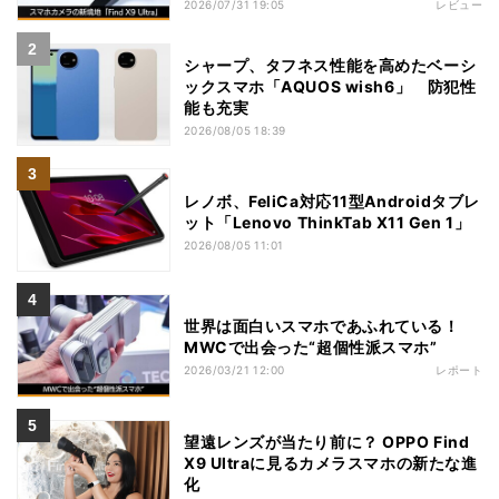
2026/07/31 19:05
レビュー
シャープ、タフネス性能を高めたベーシ
ックスマホ「AQUOS wish6」 防犯性
能も充実
2026/08/05 18:39
レノボ、FeliCa対応11型Androidタブレ
ット「Lenovo ThinkTab X11 Gen 1」
2026/08/05 11:01
世界は面白いスマホであふれている！
MWCで出会った“超個性派スマホ”
2026/03/21 12:00
レポート
望遠レンズが当たり前に？ OPPO Find
X9 Ultraに見るカメラスマホの新たな進
化