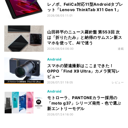
レノボ、FeliCa対応11型Androidタブレ
ット「Lenovo ThinkTab X11 Gen 1」
2026/08/05 11:01
山田祥平のニュース羅針盤 第553回 次
は「折りたたみ」と納得のサムスン新ス
マホを使って、AIで迷う
2026/08/04 06:00
連載
Android
スマホの望遠撮影はここまできた！
OPPO「Find X9 Ultra」カメラ実写レ
ビュー
2026/07/31 19:05
レビュー
Android
モトローラ、PANTONEカラー採用の
「moto g37」シリーズ発売 - 色で選ぶ
新エントリーモデル
2026/07/24 16:00