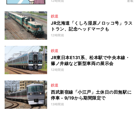
12時間前
連載
鉄道
JR北海道「くしろ湿原ノロッコ号」ラス
トラン、記念ヘッドマークも
12時間前
鉄道
JR東日本E131系、松本駅で中央本線・
篠ノ井線など新型車両の展示会
12時間前
鉄道
西武新宿線「小江戸」土休日の田無駅に
停車 - 9/19から期間限定で
13時間前