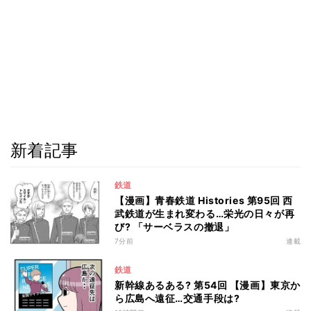
新着記事
鉄道
【漫画】青春鉄道 Histories 第95回 西
武鉄道が生まれ変わる…栄光の日々が再
び? 「サーベラスの撤退」
7分前
連載
鉄道
新幹線あるある? 第54回 【漫画】東京か
ら広島へ遠征…交通手段は?