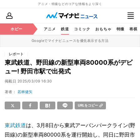
アニメ・特撮などのコアな情報をより深く
ホビー
アニメ
鉄道
コミック
おもちゃ
特撮
将棋
Googleでマイナビニュースを優先表示する方法
レポート
東武鉄道、野田線の新型車両80000系がデビ
ュー! 野田市駅で出発式
掲載日
2025/03/09 16:30
著者：
若林健矢
URLをコピー
東武鉄道
は、3月8日から東武アーバンパークライン(野
田線)の新型車両80000系を運行開始し、同日に野田市