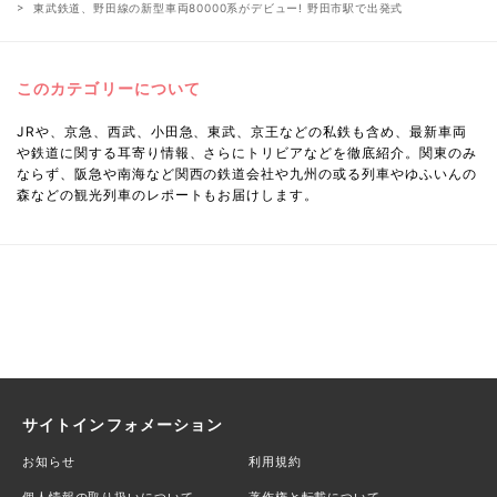
東武鉄道、野田線の新型車両80000系がデビュー! 野田市駅で出発式
このカテゴリーについて
JRや、京急、西武、小田急、東武、京王などの私鉄も含め、最新車両
や鉄道に関する耳寄り情報、さらにトリビアなどを徹底紹介。関東のみ
ならず、阪急や南海など関西の鉄道会社や九州の或る列車やゆふいんの
森などの観光列車のレポートもお届けします。
サイトインフォメーション
お知らせ
利用規約
個人情報の取り扱いについて
著作権と転載について