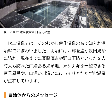
吹上温泉 中島温泉旅館 日新公の湯
「吹上温泉」は、そのむかし伊作温泉の名で知られ湯
治客でにぎわいました。明治には西郷隆盛が数回湯治
に訪れ、現在までに斎藤茂吉や野口雨情といった文人
詩人も訪れた由緒ある温泉地。東シナ海を一望できる
露天風呂や、山深い川沿いにひっそりとたたずむ温泉
が点在しています。
自治体からのメッセージ