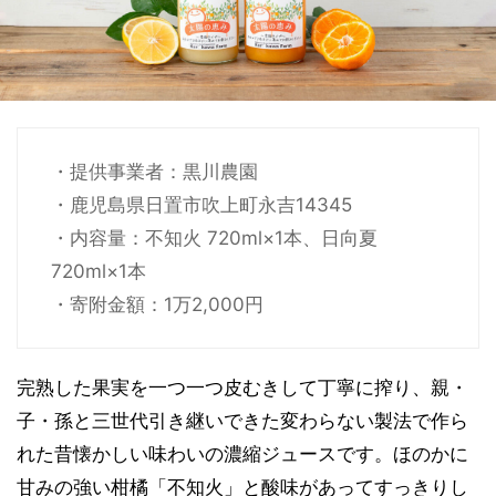
・提供事業者：黒川農園
・鹿児島県日置市吹上町永吉14345
・内容量：不知火 720ml×1本、日向夏
720ml×1本
・寄附金額：1万2,000円
完熟した果実を一つ一つ皮むきして丁寧に搾り、親・
子・孫と三世代引き継いできた変わらない製法で作ら
れた昔懐かしい味わいの濃縮ジュースです。ほのかに
甘みの強い柑橘「不知火」と酸味があってすっきりし