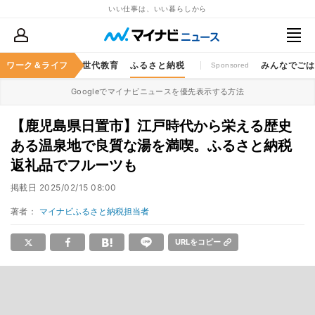
いい仕事は、いい暮らしから
キャッシュレス
ワーク＆ライフ
次世代教育
ふるさと納税
みんなでご
Sponsored
Googleでマイナビニュースを優先表示する方法
【鹿児島県日置市】江戸時代から栄える歴史
ある温泉地で良質な湯を満喫。ふるさと納税
返礼品でフルーツも
掲載日
2025/02/15 08:00
著者：
マイナビふるさと納税担当者
URLをコピー