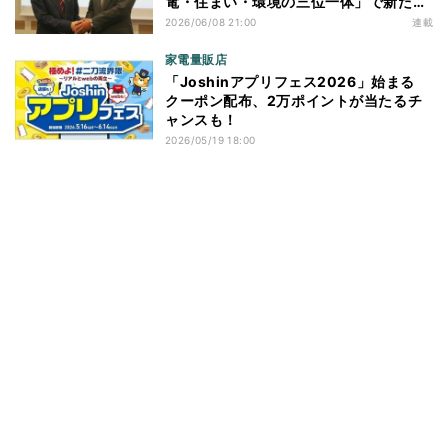
電・住まい・環境の三位一体」で新たな
価値創造へ
2026/06/08 21:00
連載
家電量販店
「Joshinアプリフェス2026」始まる
クーポン配布、2万ポイントが当たるチ
ャンスも！
2026/05/19 18:00