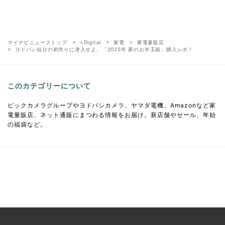
マイナビニューストップ
+Digital
家電
家電量販店
ヨドバシ仙台の初売りに潜入せよ。「2025年 夢のお年玉箱」購入レポ！
このカテゴリーについて
ビックカメラグループやヨドバシカメラ、ヤマダ電機、Amazonなど家
電量販店、ネット通販にまつわる情報をお届け。新店舗やセール、年始
の福袋など。