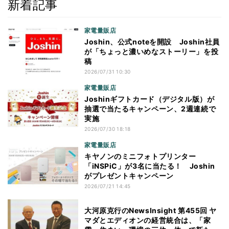
新着記事
家電量販店
Joshin、公式noteを開設 Joshin社員
が「ちょっと濃いめなストーリー」を投
稿
2026/07/31 10:30
家電量販店
Joshinギフトカード（デジタル版）が
抽選で当たるキャンペーン、2週連続で
実施
2026/07/30 18:18
家電量販店
キヤノンのミニフォトプリンター
「iNSPiC」が3名に当たる！ Joshin
がプレゼントキャンペーン
2026/07/21 14:45
大河原克行のNewsInsight 第455回 ヤ
マダとエディオンの経営統合は、「家