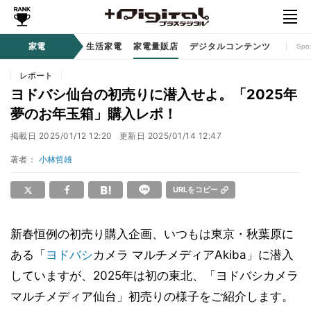
時計 / ウェアラブル
家電
生活家電
家電量販店
デジタルコンテンツ
Spo
レポート
ヨドバシ仙台の初売りに潜入せよ。「2025年
夢のお年玉箱」購入レポ！
掲載日
2025/01/12 12:20
更新日
2025/01/14 12:47
著者：
小林哲雄
URLをコピー
新春恒例の初売り購入企画、いつもは東京・秋葉原に
ある「
ヨドバシ
カメラ マルチメディアAkiba」に潜入
していますが、2025年は初の東北、「ヨドバシカメラ
マルチメディア仙台」初売りの様子をご紹介します。