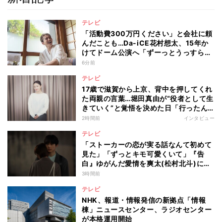
テレビ
「活動費300万円ください」と会社に頼
んだことも…Da-iCE花村想太、15年か
けてドーム公演へ「ずーっとうっすらや
けど右肩上がり続けられていた」
6分前
テレビ
17歳で滋賀から上京、背中を押してくれ
た両親の言葉…堀田真由が“役者として生
きていく”と覚悟を決めた日「行ったん
やったら、もう帰られへんな」
2時間前
インタビュー
テレビ
「ストーカーの恋が実る話なんて初めて
見た」「ずっとキモ可愛くいて」『告
白』ゆがんだ愛情を爽太(松村北斗)に向
ける視聴者の声
3時間前
テレビ
NHK、報道・情報発信の新拠点「情報
棟」ニュースセンター、ラジオセンター
が本格運用開始