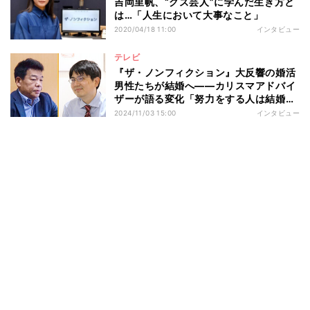
吉岡里帆、“クズ芸人”に学んだ生き方と
は…「人生において大事なこと」
2020/04/18 11:00
インタビュー
テレビ
『ザ・ノンフィクション』大反響の婚活
男性たちが結婚へ――カリスマアドバイ
ザーが語る変化「努力をする人は結婚で
きます」
2024/11/03 15:00
インタビュー