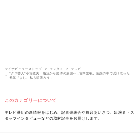
マイナビニューストップ
エンタメ
テレビ
“クズ芸人”小堀敏夫、婚活から怒涛の展開へ…吉岡里帆、困惑の中で受け取った
元気「よし、私も頑張ろう」
このカテゴリーについて
テレビ番組の新情報をはじめ、記者発表会や舞台あいさつ、出演者・ス
タッフインタビューなどの取材記事をお届けします。