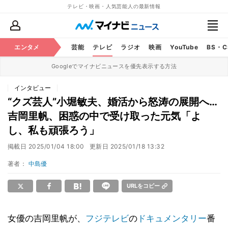
テレビ・映画・人気芸能人の最新情報
エンタメ
芸能
テレビ
ラジオ
映画
YouTube
BS・
Googleでマイナビニュースを優先表示する方法
インタビュー
“クズ芸人”小堀敏夫、婚活から怒涛の展開へ…
吉岡里帆、困惑の中で受け取った元気「よ
し、私も頑張ろう」
掲載日
2025/01/04 18:00
更新日
2025/01/18 13:32
著者：
中島優
URLをコピー
女優の吉岡里帆が、
フジテレビ
の
ドキュメンタリー
番