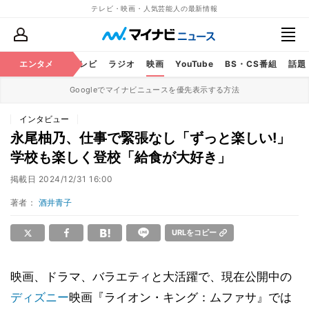
テレビ・映画・人気芸能人の最新情報
エンタメ
芸能
テレビ
ラジオ
映画
YouTube
BS・CS番組
話題
Googleでマイナビニュースを優先表示する方法
インタビュー
永尾柚乃、仕事で緊張なし「ずっと楽しい!」
学校も楽しく登校「給食が大好き」
掲載日
2024/12/31 16:00
著者：
酒井青子
URLをコピー
映画、ドラマ、バラエティと大活躍で、現在公開中の
ディズニー
映画『ライオン・キング：ムファサ』では