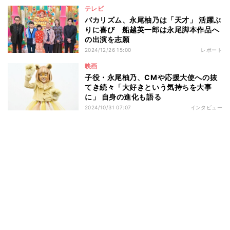
テレビ
バカリズム、永尾柚乃は「天才」 活躍ぶ
りに喜び 船越英一郎は永尾脚本作品へ
の出演を志願
2024/12/26 15:00
レポート
映画
子役・永尾柚乃、CMや応援大使への抜
てき続々「大好きという気持ちを大事
に」 自身の進化も語る
2024/10/31 07:07
インタビュー