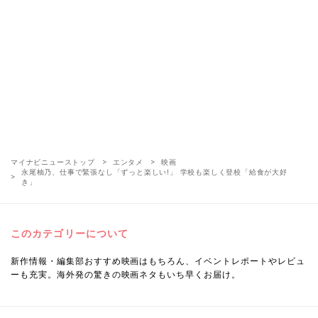
マイナビニューストップ
エンタメ
映画
永尾柚乃、仕事で緊張なし「ずっと楽しい!」 学校も楽しく登校「給食が大好
き」
このカテゴリーについて
新作情報・編集部おすすめ映画はもちろん、イベントレポートやレビュ
ーも充実。海外発の驚きの映画ネタもいち早くお届け。