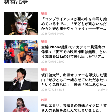
新着記事
映画
「コンプライアンスが世の中を牛耳り始
めている中で...」「子どもが観ないんだ
からと好き勝手やっちゃう」――デーモ
ン閣下が語る映画『レディ・オア・ノッ
2026/08/06 04:00
ト2』の"狂気"とは?
映画
全編iPhone撮影でアカデミー賞選出の
偉業→「夜市での映画撮影は無理」とい
う常識をはねのけて映し出した"リア
ル"とは――ツォウ監督が語る映画『左
2026/08/05 23:00
利き少女』の舞台裏
映画
坂口健太郎、出演オファーを即決した理
由「ぜひともご一緒させていただきたい
という気持ちに」 映画『私はあなたを
知らない、』完成披露舞台挨拶
2026/07/28 12:35
レポート
映画
中山エミリ、共演者の特殊メイクに「皆
さんの表情を楽しんでしまいました」