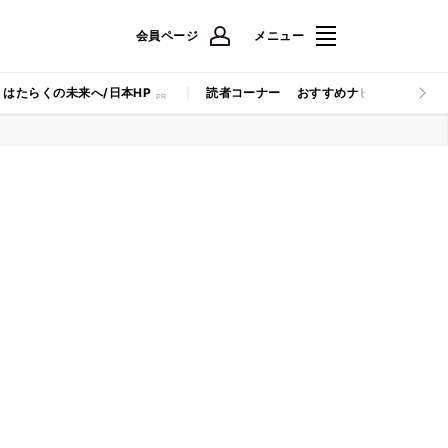
会員ページ
メニュー
はたらくの未来へ/日本HP
読者コーナー
おすすめナビ
マイナビB