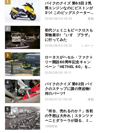
バイクのクイズ 第63回 2気
筒エンジンなのにピストンが
3つ! このビッグスクーター
の名前は?
2026/08/04 08:00
連載
初代ジェミニもビークロスも
実物展示! 「いすゞプラザ」
に行ってみた
2026/08/05 08:00
レポート
ロータスがヘセル・ファクト
リー開設60周年記念キャン
ペーン「HETHEL 60」を実
施
2026/08/06 18:11
バイクのクイズ 第62回 バイ
クのステップに謎の突起物!
何のパーツ?
2026/07/31 08:00
連載
「何台、売れるのか？」当初
の予想は大外れ｜スタンツァ
ーニとダラーラが語る、ミウ
ラ誕生のとき【後編】
13時間前