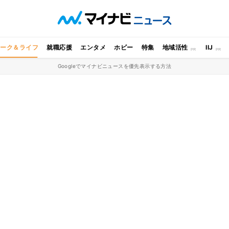
ワーク＆ライフ
就職応援
エンタメ
ホビー
特集
地域活性
IIJ
Googleでマイナビニュースを優先表示する方法