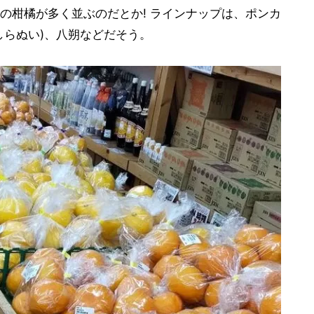
の柑橘が多く並ぶのだとか! ラインナップは、ポンカ
しらぬい)、八朔などだそう。