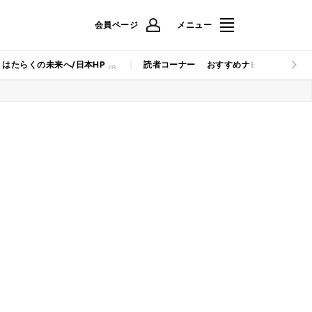
会員ページ
メニュー
はたらくの未来へ/日本HP
読者コーナー
おすすめナビ
マイナビB