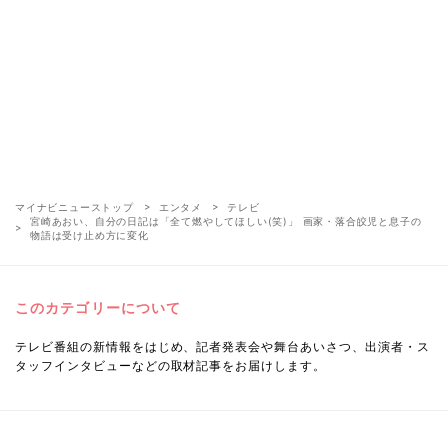
マイナビニューストップ
エンタメ
テレビ
宮崎あおい、自分の日記は「全て燃やしてほしい(笑)」 画家・落合皎児と息子の
物語は受け止め方に変化
このカテゴリーについて
テレビ番組の新情報をはじめ、記者発表会や舞台あいさつ、出演者・ス
タッフインタビューなどの取材記事をお届けします。