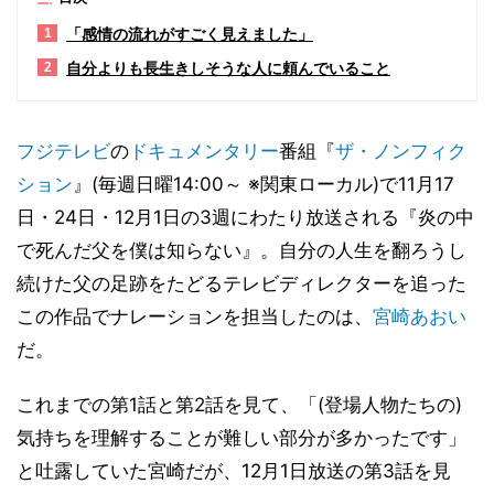
「感情の流れがすごく見えました」
1
自分よりも長生きしそうな人に頼んでいること
2
フジテレビ
の
ドキュメンタリー
番組『
ザ・ノンフィク
ション
』(毎週日曜14:00～ ※関東ローカル)で11月17
日・24日・12月1日の3週にわたり放送される『炎の中
で死んだ父を僕は知らない』。自分の人生を翻ろうし
続けた父の足跡をたどるテレビディレクターを追った
この作品でナレーションを担当したのは、
宮崎あおい
だ。
これまでの第1話と第2話を見て、「(登場人物たちの)
気持ちを理解することが難しい部分が多かったです」
と吐露していた宮崎だが、12月1日放送の第3話を見