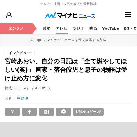
テレビ・映画・人気芸能人の最新情報
エンタメ
芸能
テレビ
ラジオ
映画
YouTube
BS・
Googleでマイナビニュースを優先表示する方法
インタビュー
宮崎あおい、自分の日記は「全て燃やしてほ
しい(笑)」 画家・落合皎児と息子の物語は受
け止め方に変化
掲載日
2024/11/30 18:00
著者：
中島優
URLをコピー