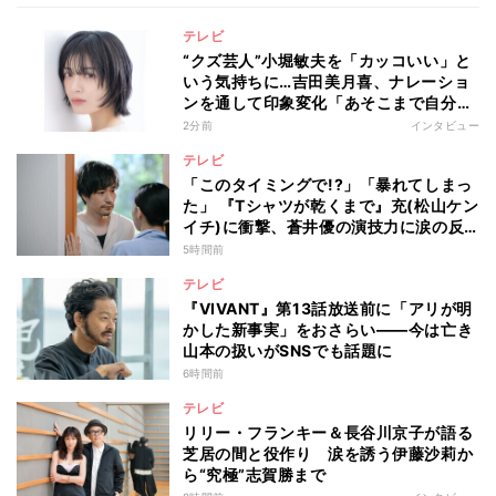
テレビ
“クズ芸人”小堀敏夫を「カッコいい」と
いう気持ちに…吉田美月喜、ナレーショ
ンを通して印象変化「あそこまで自分に
正直に生きられる人は、なかなかいな
2分前
インタビュー
い」
テレビ
「このタイミングで!?」「暴れてしまっ
た」 『Tシャツが乾くまで』充(松山ケン
イチ)に衝撃、蒼井優の演技力に涙の反
響も
5時間前
テレビ
『VIVANT』第13話放送前に「アリが明
かした新事実」をおさらい――今は亡き
山本の扱いがSNSでも話題に
6時間前
テレビ
リリー・フランキー＆長谷川京子が語る
芝居の間と役作り 涙を誘う伊藤沙莉か
ら“究極”志賀勝まで