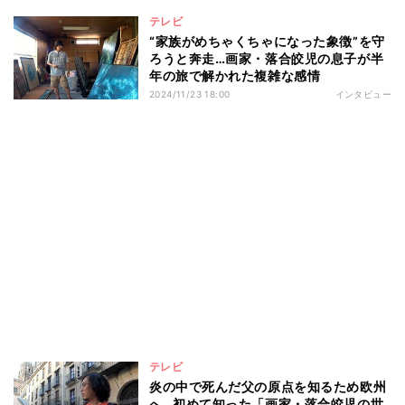
テレビ
“家族がめちゃくちゃになった象徴”を守
ろうと奔走…画家・落合皎児の息子が半
年の旅で解かれた複雑な感情
2024/11/23 18:00
インタビュー
テレビ
炎の中で死んだ父の原点を知るため欧州
へ…初めて知った「画家・落合皎児の世