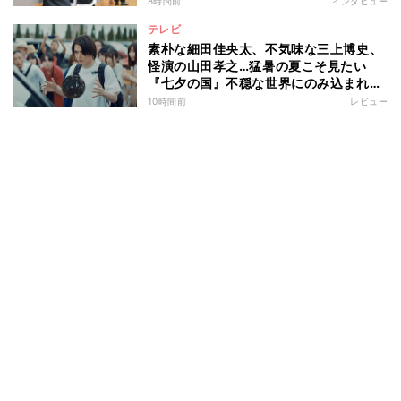
8時間前
インタビュー
テレビ
素朴な細田佳央太、不気味な三上博史、
怪演の山田孝之…猛暑の夏こそ見たい
『七夕の国』不穏な世界にのみ込まれる
超常ミステリー
10時間前
レビュー