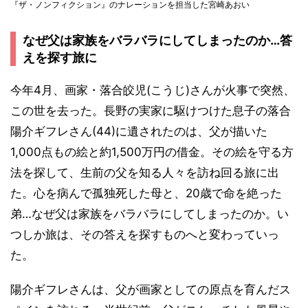
『ザ・ノンフィクション』のナレーションを担当した宮崎あおい
なぜ父は家族をバラバラにしてしまったのか…答
えを探す旅に
今年4月、画家・落合皎児(こうじ)さんが火事で突然、
この世を去った。長野の実家に駆けつけた息子の落合
陽介ギフレさん(44)に遺されたのは、父が描いた
1,000点もの絵と約1,500万円の借金。その絵を守る方
法を探して、生前の父を知る人々を訪ね回る旅に出
た。心を病んで孤独死した母と、20歳で命を絶った
弟…なぜ父は家族をバラバラにしてしまったのか。い
つしか旅は、その答えを探すものへと変わっていっ
た。
陽介ギフレさんは、父が画家としての原点を育んだス