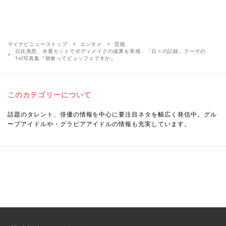
マイナビニューストップ
エンタメ
芸能
日比美思、水着カットでボディメイクの成果を実感 「日々の記録」テーマの
1st写真集『朝食ってビュッフェですか』
このカテゴリーについて
話題のタレント、俳優の情報を中心に要注目ネタを幅広く発信中。グル
ープアイドルや・グラビアアイドルの情報も充実しています。