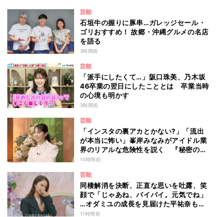
芸能
石垣牛の握りに豚串…ガレッジセール・
ゴリおすすめ！ 故郷・沖縄グルメの名店
を語る
3時間前
芸能
「派手にしたくて…」阪口珠美、乃木坂
46卒業の翌日にしたこととは 卒業当時
の心境も明かす
3時間前
芸能
「インスタの裏アカとかない?」「流出
が本当に怖い」峯岸みなみがアイドル業
界のリアルな危険性を説く 『秘密のマ
マ園』特別編
10時間前
芸能
同棲解消を決断、正直な思いを吐露、笑
顔で「じゃあね、バイバイ。元気でね」
…オダミユの成長を見届けた平祐奈も思
わず涙 『ガールオアレディ3』
11時間前