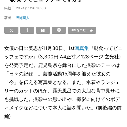
掲載日
2024/11/26 18:00
著者：
野瀬研人
URLをコピー
女優の日比美思が11月30日、1st
写真集
『朝食ってビュ
ッフェですか』(3,300円 A4正寸／128ページ 玄光社)
を発売予定だ。鹿児島県を舞台にした撮影のテーマは
「日々の記録」。芸能活動15周年を迎えた彼女の
「今」を伝える写真集となる。また、水着やランジェ
リーのカットのほか、露天風呂での大胆な背中見せに
も挑戦した。撮影中の思い出や、撮影に向けてのボデ
ィメイクなどについて本人に話を聞いた。(前後編の前
編)