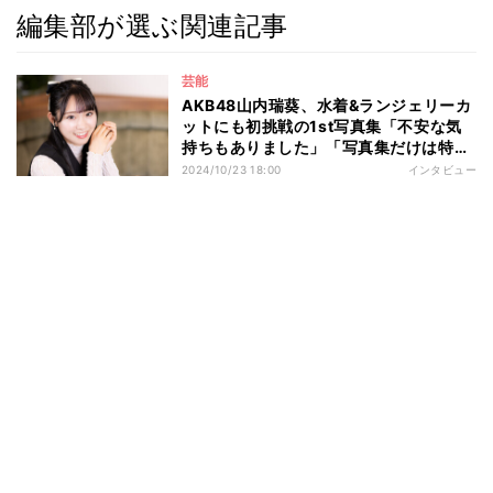
編集部が選ぶ関連記事
芸能
AKB48山内瑞葵、水着&ランジェリーカ
ットにも初挑戦の1st写真集「不安な気
持ちもありました」「写真集だけは特別
に」
2024/10/23 18:00
インタビュー