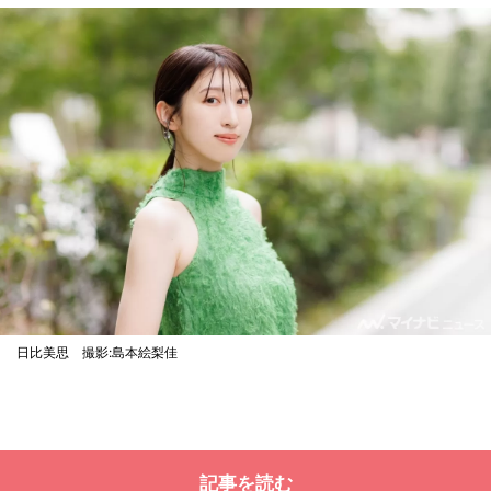
日比美思 撮影:島本絵梨佳
記事を読む