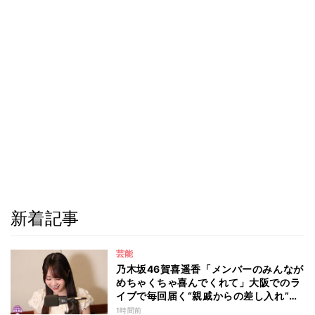
新着記事
芸能
乃木坂46賀喜遥香「メンバーのみんなが
めちゃくちゃ喜んでくれて」大阪でのラ
イブで毎回届く“親戚からの差し入れ”と
は？
1時間前