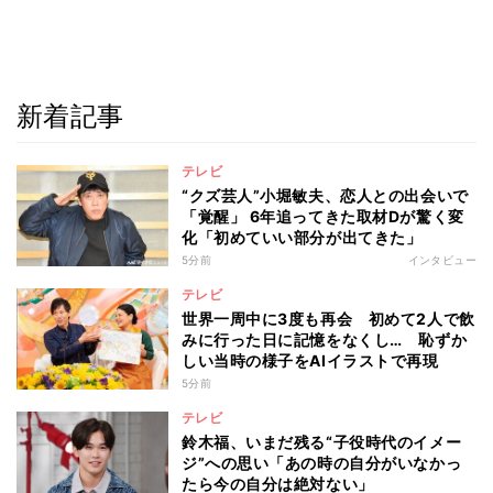
新着記事
テレビ
“クズ芸人”小堀敏夫、恋人との出会いで
「覚醒」 6年追ってきた取材Dが驚く変
化「初めていい部分が出てきた」
5分前
インタビュー
テレビ
世界一周中に3度も再会 初めて2人で飲
みに行った日に記憶をなくし… 恥ずか
しい当時の様子をAIイラストで再現
5分前
テレビ
鈴木福、いまだ残る“子役時代のイメー
ジ”への思い「あの時の自分がいなかっ
たら今の自分は絶対ない」