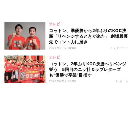
テレビ
コットン、準優勝から2年ぶりのKOC決
勝「リベンジするときが来た」 劇場最優
先でコント力に磨き
2024/10/07 10:00
インタビュー
テレビ
コットン、2年ぶりKOC決勝へリベンジ
誓う 5回目のニッ社＆ラブレターズ
も“優勝で卒業”目指す
2024/09/12 21:00
レポート