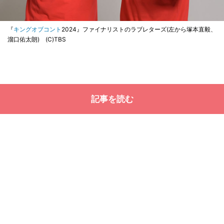
『
キングオブコント
2024』ファイナリストのラブレターズ(左から塚本直毅、
溜口佑太朗) (C)TBS
記事を読む