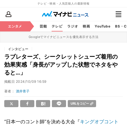
テレビ・映画・人気芸能人の最新情報
エンタメ
芸能
テレビ
ラジオ
映画
YouTube
BS・
Googleでマイナビニュースを優先表示する方法
インタビュー
ラブレターズ、シークレットシューズ着用の
効果実感「身長がアップした状態でネタをや
ると…」
掲載日
2024/10/09 16:59
著者：
酒井青子
URLをコピー
“日本一のコント師”を決める大会『
キングオブコント