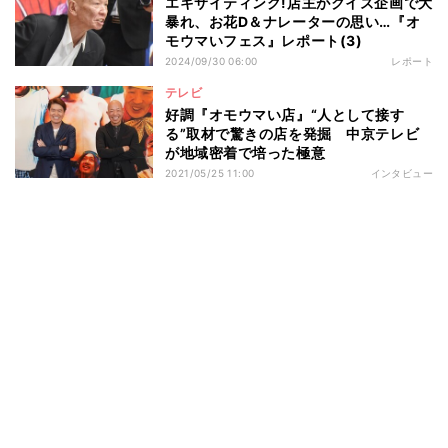
エキサイティング!店主がクイズ企画で大
暴れ、お花D＆ナレーターの思い…『オ
モウマいフェス』レポート(3)
2024/09/30 06:00
レポート
テレビ
好調『オモウマい店』“人として接す
る”取材で驚きの店を発掘 中京テレビ
が地域密着で培った極意
2021/05/25 11:00
インタビュー