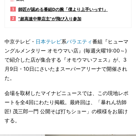
師匠が認める番組Dの腕「僕より上手いっす!」
1
“超高速中華店主”が飛び入り参加
2
中京テレビ・
日本テレビ
系
バラエティ
番組『ヒューマ
ングルメンタリー オモウマい店』(毎週火曜19:00～)
で紹介した店が集合する『オモウマいフェス』が、3
月9日・10日にさいたまスーパーアリーナで開催され
た。
会場を取材したマイナビニュースでは、この現地レポ
ートを全4回にわたり掲載。最終回は、「暴れん坊師
匠! 茂三郎一門 公開そば打ちショー」の模様をお届け
する。