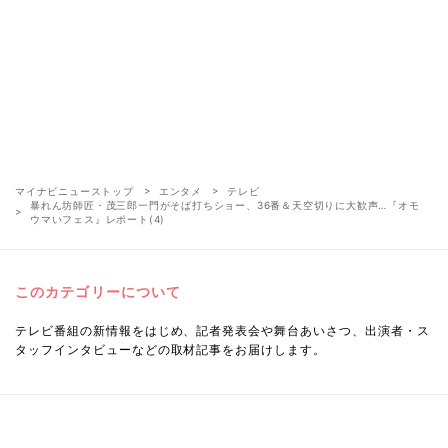
マイナビニューストップ
エンタメ
テレビ
暴れん坊師匠・茂三郎一門がそば打ちショー、36番＆天空切りに大歓声…『オモ
ウマいフェス』レポート(4)
このカテゴリーについて
テレビ番組の新情報をはじめ、記者発表会や舞台あいさつ、出演者・ス
タッフインタビューなどの取材記事をお届けします。