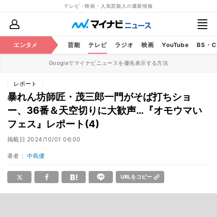
テレビ・映画・人気芸能人の最新情報
エンタメ
芸能
テレビ
ラジオ
映画
YouTube
BS・
Googleでマイナビニュースを優先表示する方法
レポート
暴れん坊師匠・茂三郎一門がそば打ちショ
ー、36番＆天空切りに大歓声…『オモウマい
フェス』レポート(4)
掲載日
2024/10/01 06:00
著者：
中島優
URLをコピー