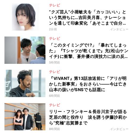
テレビ
“クズ芸人”小堀敏夫を「カッコいい」と
いう気持ちに…吉田美月喜、ナレーショ
ンを通して印象変化「あそこまで自分に
正直に生きられる人は、なかなかいな
2分前
インタビュー
い」
テレビ
「このタイミングで!?」「暴れてしまっ
た」 『Tシャツが乾くまで』充(松山ケン
イチ)に衝撃、蒼井優の演技力に涙の反
響も
5時間前
テレビ
『VIVANT』第13話放送前に「アリが明
かした新事実」をおさらい――今は亡き
山本の扱いがSNSでも話題に
6時間前
テレビ
リリー・フランキー＆長谷川京子が語る
芝居の間と役作り 涙を誘う伊藤沙莉か
ら“究極”志賀勝まで
8時間前
インタビュー