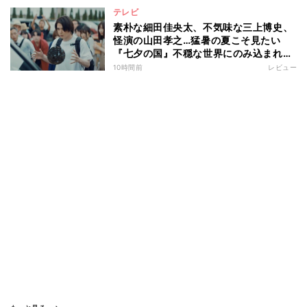
テレビ
素朴な細田佳央太、不気味な三上博史、
怪演の山田孝之…猛暑の夏こそ見たい
『七夕の国』不穏な世界にのみ込まれる
超常ミステリー
10時間前
レビュー