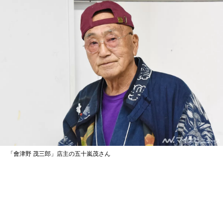
「會津野 茂三郎」店主の五十嵐茂さん