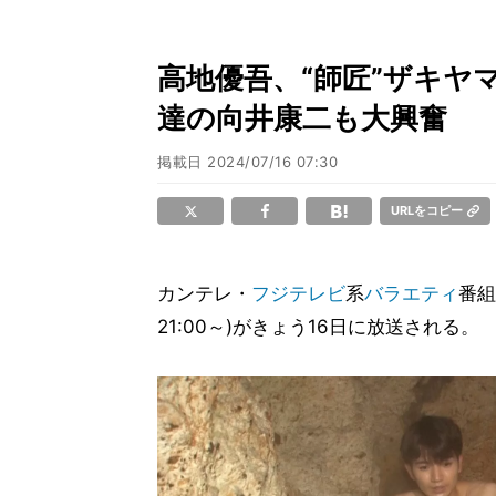
高地優吾、“師匠”ザキヤ
達の向井康二も大興奮
掲載日
2024/07/16 07:30
URLをコピー
カンテレ・
フジテレビ
系
バラエティ
番組
21:00～)がきょう16日に放送される。