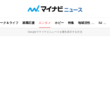
ワーク＆ライフ
就職応援
エンタメ
ホビー
特集
地域活性
IIJ
Googleでマイナビニュースを優先表示する方法