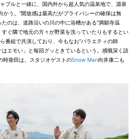
ャブルと一緒に、国内外から超人気の温泉地で、源泉
へ向かう。“開放感は最高だがプライバシーの確保は無
ったのは、道路沿いの川の中に浴槽がある“満願寺温
、すぐ隣で地元の方々が野菜を洗っていたりもするとい
ら番組で共演しており、今もなお“バラエティの師
ケはエモい」と毎回グッときているという。感慨深く語
の時柴田は。スタジオゲストの
Snow Man
向井康二も