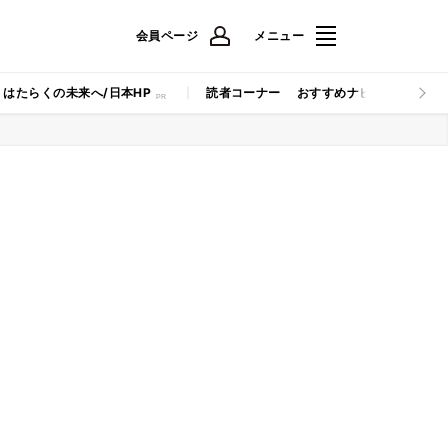
会員ページ
メニュー
はたらくの未来へ/日本HP
読者コーナー
おすすめナビ
マイナビB