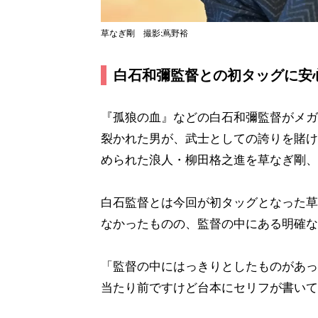
草なぎ剛 撮影:蔦野裕
白石和彌監督との初タッグに安
『孤狼の血』などの白石和彌監督がメガ
裂かれた男が、武士としての誇りを賭け
められた浪人・柳田格之進を草なぎ剛、
白石監督とは今回が初タッグとなった草
なかったものの、監督の中にある明確な
「監督の中にはっきりとしたものがあっ
当たり前ですけど台本にセリフが書いて