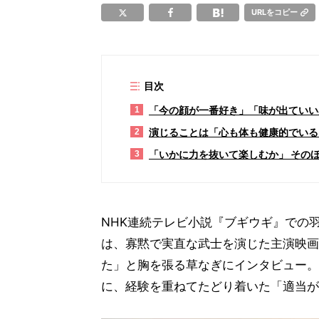
URLをコピー
目次
「今の顔が一番好き」「味が出ていい
1
演じることは「心も体も健康的でいる
2
「いかに力を抜いて楽しむか」 その
3
NHK連続テレビ小説『ブギウギ』での
は、寡黙で実直な武士を演じた主演映画
た」と胸を張る草なぎにインタビュー。
に、経験を重ねてたどり着いた「適当が