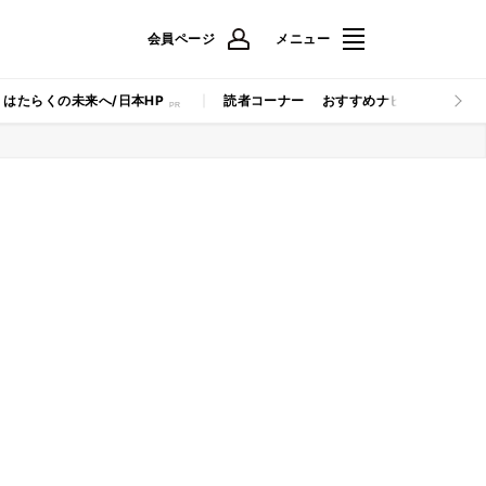
会員ページ
メニュー
はたらくの未来へ/日本HP
読者コーナー
おすすめナビ
マイナビB