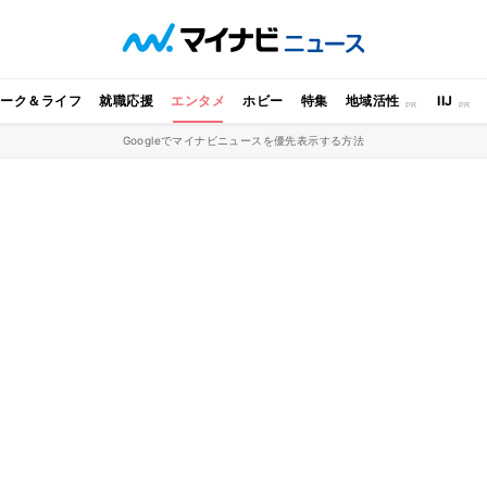
ワーク＆ライフ
就職応援
エンタメ
ホビー
特集
地域活性
IIJ
Googleでマイナビニュースを優先表示する方法