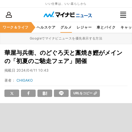
いい仕事は、いい暮らしから
ワーク＆ライフ
マネー
暮らし
ヘルスケア
グルメ
レジャー
車とバイク
キャッ
Googleでマイナビニュースを優先表示する方法
華屋与兵衛、のどぐろ天と藁焼き鰹がメイン
の「初夏のご馳走フェア」開催
掲載日
2024/04/11 10:43
著者：
CHIGAKO
URLをコピー