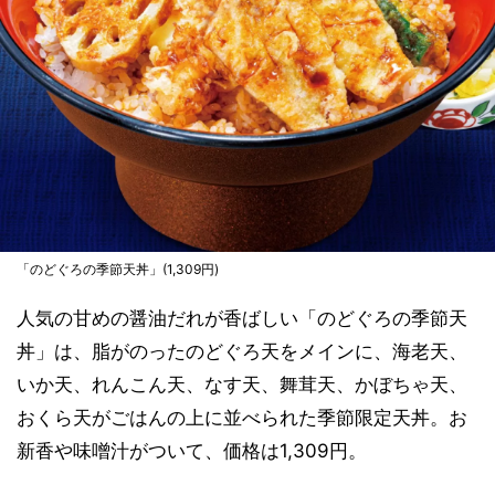
「のどぐろの季節天丼」(1,309円)
人気の甘めの醤油だれが香ばしい「のどぐろの季節天
丼」は、脂がのったのどぐろ天をメインに、海老天、
いか天、れんこん天、なす天、舞茸天、かぼちゃ天、
おくら天がごはんの上に並べられた季節限定天丼。お
新香や味噌汁がついて、価格は1,309円。