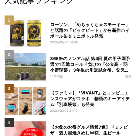
人気記事ランキング
ローソン、「めちゃくちゃスモーキー」
と話題の「ビッグピート」から新作ハイ
ボール缶＆ミニボトル発売
2026/08/07 14:08
365杯のノンアル話 第4回 夏の甲子園予
選で1回戦コールド負けの「公立高・弱
小野球部」 3年生の引退試合後、父兄
が“現場”で取り出したのは……
15時間前
連載
【ファミマ】『VIVANT』とコンビニエ
ンスウェアがコラボ - 物語のキーアイテ
ム「別班饅頭」も発売
2026/08/05 21:10
【お盆のお得グルメ情報7選】ドミノピ
ザ・魁力屋焼きめし半額、生ビール