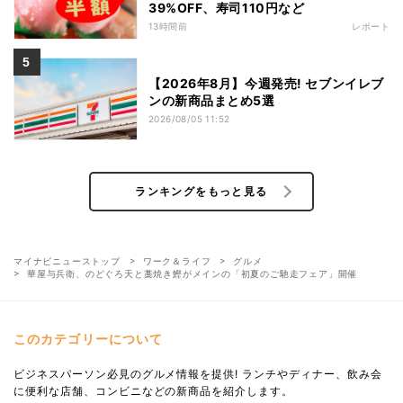
39%OFF、寿司110円など
13時間前
レポート
【2026年8月】今週発売! セブンイレブ
ンの新商品まとめ5選
2026/08/05 11:52
ランキングをもっと見る
マイナビニューストップ
ワーク＆ライフ
グルメ
華屋与兵衛、のどぐろ天と藁焼き鰹がメインの「初夏のご馳走フェア」開催
このカテゴリーについて
ビジネスパーソン必見のグルメ情報を提供! ランチやディナー、飲み会
に便利な店舗、コンビニなどの新商品を紹介します。