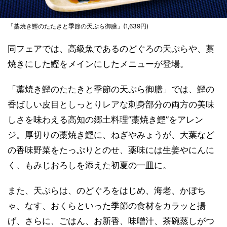
「藁焼き鰹のたたきと季節の天ぷら御膳」(1,639円)
同フェアでは、高級魚であるのどぐろの天ぷらや、藁
焼きにした鰹をメインにしたメニューが登場。
「藁焼き鰹のたたきと季節の天ぷら御膳」では、鰹の
香ばしい皮目としっとりレアな刺身部分の両方の美味
しさを味わえる高知の郷土料理”藁焼き鰹”をアレン
ジ。厚切りの藁焼き鰹に、ねぎやみょうが、大葉など
の香味野菜をたっぷりとのせ、薬味には生姜やにんに
く、もみじおろしを添えた初夏の一皿に。
また、天ぷらは、のどぐろをはじめ、海老、かぼち
ゃ、なす、おくらといった季節の食材をカラッと揚
げ、さらに、ごはん、お新香、味噌汁、茶碗蒸しがつ