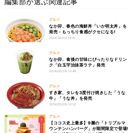
編集部が選ぶ関連記事
グルメ
なか卯、春色の海鮮丼「いか明太丼」を
発売 - もっちり食感がクセになる!
2024/04/03 14:41
グルメ
なか卯、食後の甘味にぴったりなドリン
ク「白玉宇治抹茶ラテ」発売
2024/03/28 10:48
グルメ
すき家、タレを3度付け焼きした「うな
牛」「うな丼」を発売
2024/03/28 10:52
グルメ
【ココス史上最多】9層の「トリプルマ
ウンテンハンバーグ」が期間限定で登場!