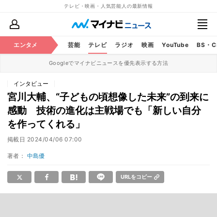
テレビ・映画・人気芸能人の最新情報
エンタメ
芸能
テレビ
ラジオ
映画
YouTube
BS・
Googleでマイナビニュースを優先表示する方法
インタビュー
宮川大輔、“子どもの頃想像した未来”の到来に
感動 技術の進化は主戦場でも「新しい自分
を作ってくれる」
掲載日
2024/04/06 07:00
著者：
中島優
URLをコピー