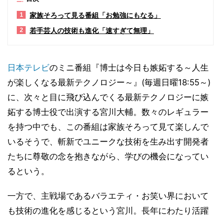
家族そろって見る番組「お勉強にもなる」
1
若手芸人の技術も進化「速すぎて無理」
2
日本テレビ
のミニ番組『博士は今日も嫉妬する～人生
が楽しくなる最新テクノロジー～』(毎週日曜18:55～)
に、次々と目に飛び込んでくる最新テクノロジーに嫉
妬する博士役で出演する宮川大輔。数々のレギュラー
を持つ中でも、この番組は家族そろって見て楽しんで
いるそうで、斬新でユニークな技術を生み出す開発者
たちに尊敬の念を抱きながら、学びの機会になってい
るという。
一方で、主戦場であるバラエティ・お笑い界において
も技術の進化を感じるという宮川。長年にわたり活躍