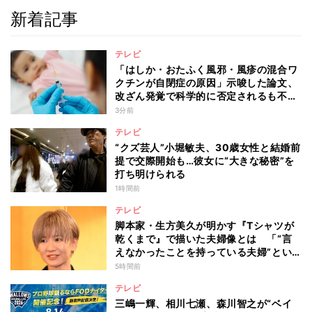
新着記事
テレビ
「はしか・おたふく風邪・風疹の混合ワ
クチンが自閉症の原因」示唆した論文、
改ざん発覚で科学的に否定されるも不安
消えず…科学者たちの反証はなぜ届かな
3分前
かったのか
テレビ
“クズ芸人”小堀敏夫、30歳女性と結婚前
提で交際開始も…彼女に“大きな秘密”を
打ち明けられる
1時間前
テレビ
脚本家・生方美久が明かす『Tシャツが
乾くまで』で描いた夫婦像とは 「“言
えなかったことを持っている夫婦”とい
うのは面白いかも」
5時間前
テレビ
三嶋一輝、相川七瀬、森川智之が“ベイ