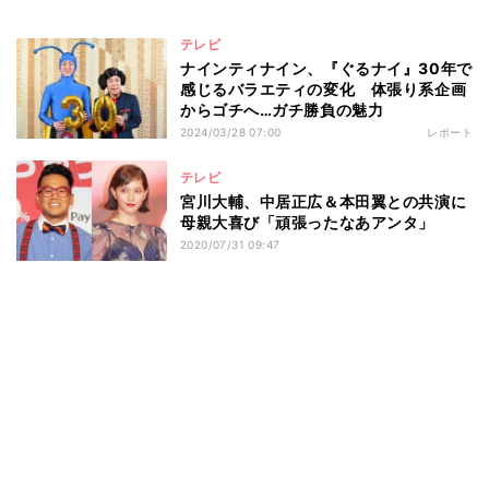
テレビ
ナインティナイン、『ぐるナイ』30年で
感じるバラエティの変化 体張り系企画
からゴチへ…ガチ勝負の魅力
2024/03/28 07:00
レポート
テレビ
宮川大輔、中居正広＆本田翼との共演に
母親大喜び「頑張ったなあアンタ」
2020/07/31 09:47