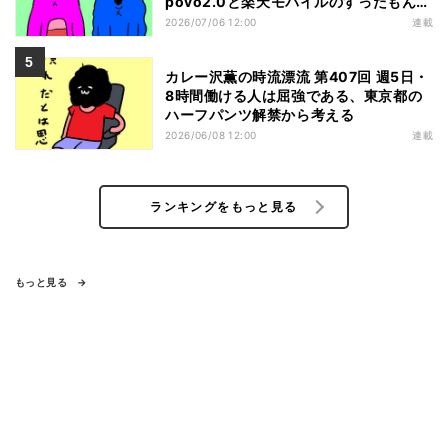
povo2.0と楽天モバイルのすったもんだ
を眺める
2026/07/06 12:00
連載
カレー沢薫の時流漂流 第407回 週5日・
8時間働ける人は屈強である、東京都の
ハーフパンツ解禁から考える
2026/06/08 12:00
連載
ランキングをもっと見る
もっと見る