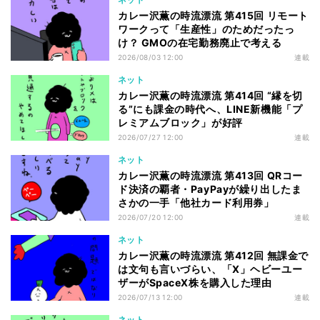
カレー沢薫の時流漂流 第415回 リモート
ワークって「生産性」のためだったっ
け？ GMOの在宅勤務廃止で考える
2026/08/03 12:00
連載
ネット
カレー沢薫の時流漂流 第414回 “縁を切
る”にも課金の時代へ、LINE新機能「プ
レミアムブロック」が好評
2026/07/27 12:00
連載
ネット
カレー沢薫の時流漂流 第413回 QRコー
ド決済の覇者・PayPayが繰り出したま
さかの一手「他社カード利用券」
2026/07/20 12:00
連載
ネット
カレー沢薫の時流漂流 第412回 無課金で
は文句も言いづらい、「X」ヘビーユー
ザーがSpaceX株を購入した理由
2026/07/13 12:00
連載
ネット