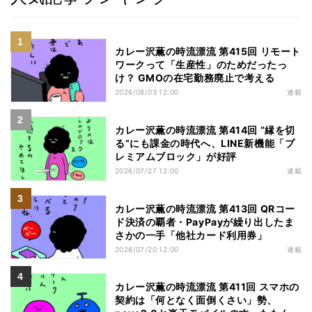
カレー沢薫の時流漂流 第415回 リモート
ワークって「生産性」のためだったっ
け？ GMOの在宅勤務廃止で考える
2026/08/03 12:00
連載
カレー沢薫の時流漂流 第414回 “縁を切
る”にも課金の時代へ、LINE新機能「プ
レミアムブロック」が好評
2026/07/27 12:00
連載
カレー沢薫の時流漂流 第413回 QRコー
ド決済の覇者・PayPayが繰り出したま
さかの一手「他社カード利用券」
2026/07/20 12:00
連載
カレー沢薫の時流漂流 第411回 スマホの
契約は「何となく面倒くさい」勢、