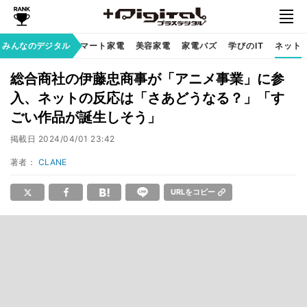
家族のデジタル
みんなのデジタル
スマート家電
美容家電
家電バズ
学びのIT
ネット
総合商社の伊藤忠商事が「アニメ事業」に参
入、ネットの反応は「さあどうなる？」「す
ごい作品が誕生しそう」
掲載日
2024/04/01 23:42
著者：
CLANE
URLをコピー