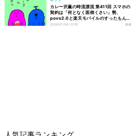
カレー沢薫の時流漂流 第411回 スマホの
契約は「何となく面倒くさい」勢、
povo2.0と楽天モバイルのすったもんだ
を眺める
2026/07/06 12:00
連載
人気記事ランキング