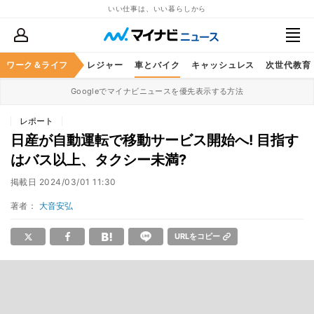
いい仕事は、いい暮らしから
ヘルスケア
ワーク＆ライフ
グルメ
レジャー
車とバイク
キャッシュレス
次世代教育
Googleでマイナビニュースを優先表示する方法
レポート
日産が自動運転で移動サービス開始へ! 目指す
はバス以上、タクシー未満?
掲載日
2024/03/01 11:30
著者：
大音安弘
URLをコピー