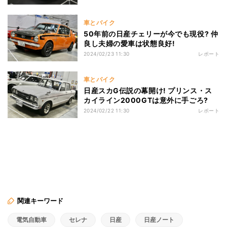
車とバイク
50年前の日産チェリーが今でも現役? 仲
良し夫婦の愛車は状態良好!
2024/02/23 11:30
レポート
車とバイク
日産スカG伝説の幕開け! プリンス・ス
カイライン2000GTは意外に手ごろ?
2024/02/22 11:30
レポート
関連キーワード
電気自動車
セレナ
日産
日産ノート