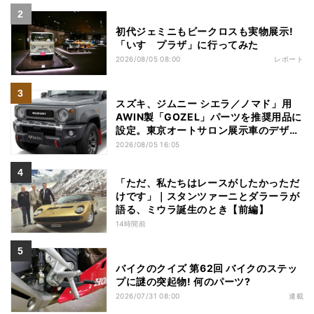
初代ジェミニもビークロスも実物展示!
「いすゞプラザ」に行ってみた
2026/08/05 08:00
レポート
スズキ、ジムニー シエラ／ノマド」用
AWIN製「GOZEL」パーツを推奨用品に
設定。東京オートサロン展示車のデザイ
ンを市販化
2026/08/05 16:05
「ただ、私たちはレースがしたかっただ
けです」｜スタンツァーニとダラーラが
語る、ミウラ誕生のとき【前編】
14時間前
バイクのクイズ 第62回 バイクのステッ
プに謎の突起物! 何のパーツ?
2026/07/31 08:00
連載