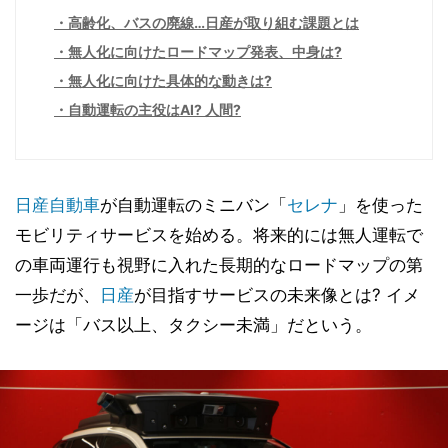
高齢化、バスの廃線…日産が取り組む課題とは
無人化に向けたロードマップ発表、中身は?
無人化に向けた具体的な動きは?
自動運転の主役はAI? 人間?
日産自動車
が自動運転のミニバン「
セレナ
」を使った
モビリティサービスを始める。将来的には無人運転で
の車両運行も視野に入れた長期的なロードマップの第
一歩だが、
日産
が目指すサービスの未来像とは? イメ
ージは「バス以上、タクシー未満」だという。