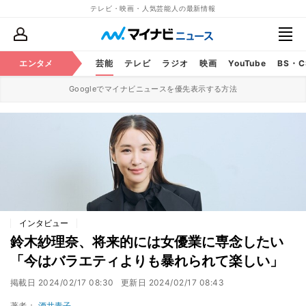
テレビ・映画・人気芸能人の最新情報
エンタメ
芸能
テレビ
ラジオ
映画
YouTube
BS・
Googleでマイナビニュースを優先表示する方法
インタビュー
鈴木紗理奈、将来的には女優業に専念したい
「今はバラエティよりも暴れられて楽しい」
掲載日
2024/02/17 08:30
更新日
2024/02/17 08:43
著者：
酒井青子