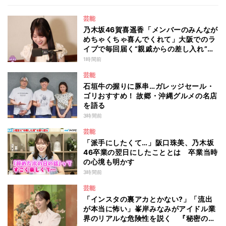
芸能
乃木坂46賀喜遥香「メンバーのみんなが
めちゃくちゃ喜んでくれて」大阪でのラ
イブで毎回届く“親戚からの差し入れ”と
は？
1時間前
芸能
石垣牛の握りに豚串…ガレッジセール・
ゴリおすすめ！ 故郷・沖縄グルメの名店
を語る
3時間前
芸能
「派手にしたくて…」阪口珠美、乃木坂
46卒業の翌日にしたこととは 卒業当時
の心境も明かす
3時間前
芸能
「インスタの裏アカとかない?」「流出
が本当に怖い」峯岸みなみがアイドル業
界のリアルな危険性を説く 『秘密のマ