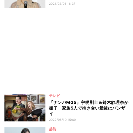
2021/02/01 16:37
テレビ
『ナンバMG5』宇梶剛士＆鈴木紗理奈が
撮了 家族5人で抱き合い最後はバンザ
イ
2022/06/10 15:00
芸能