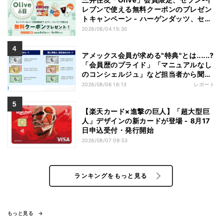
レブンで使える無料クーポンのプレゼン
トキャンペーン - ハーゲンダッツ、セブ
ンカフェなどが無料に
2026/08/04 15:30
アメックス会員が求める"特典"とは......?
「会員歴のプライド」「マニュアルなし
のコンシェルジュ」など担当者から聞い
た"裏話"も
2026/08/06 16:13
レポート
【楽天カード×進撃の巨人】「超大型巨
人」デザインの新カードが登場 - 8月17
日申込受付・発行開始
2026/08/07 09:53
ランキングをもっと見る
もっと見る