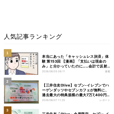
人気記事ランキング
本当にあった「キャッシュレス決済」体
験 第153回 【漫画】「支払いは現金の
み」と分かっていたのに……会計で反射
的に出してしまったものは
2026/08/05 06:11
連載
【三井住友Olive】セブン-イレブンでハ
ーゲンダッツやセブンカフェが無料に、
過去最大の特典規模の最大7万7,400円
相当がもらえるキャンペーンも - 夏休み
2026/08/07 11:25
レポート
の"酷暑出費"を応援
三井住友「Olive」会員限定、セブン‐イ