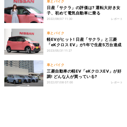
車とバイク
日産「サクラ」の評価は? 運転大好き女
子、初めて電気自動車に乗る
2022/09/07 11:30
レポート
車とバイク
軽EVがヒット! 日産「サクラ」と三菱
「eKクロス EV」が1年で生産5万台達成
2023/05/31 11:27
車とバイク
三菱自動車の軽EV「eKクロスEV」が好
調! どんな人が買っている?
2022/07/08 07:00
レポート