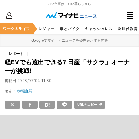
いい仕事は、いい暮らしから
ヘルスケア
ワーク＆ライフ
グルメ
レジャー
車とバイク
キャッシュレス
次世代教育
Googleでマイナビニュースを優先表示する方法
レポート
軽EVでも遠出できる? 日産「サクラ」オーナ
ーが挑戦!
掲載日
2023/07/04 11:30
著者：
御堀直嗣
URLをコピー