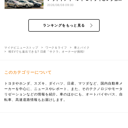
験」を開催
2026/08/08 09:00
ランキングをもっと見る
マイナビニューストップ
ワーク＆ライフ
車とバイク
軽EVでも遠出できる? 日産「サクラ」オーナーが挑戦!
このカテゴリーについて
トヨタやホンダ、スズキ、ダイハツ、日産、マツダなど、国内自動車メ
ーカーを中心に、ニュースやレポート、また、そのテクノロジやモータ
リゼーションなどの情報を紹介。車のほかにも、オートバイやバス、自
転車、高速道路情報もお届けします。