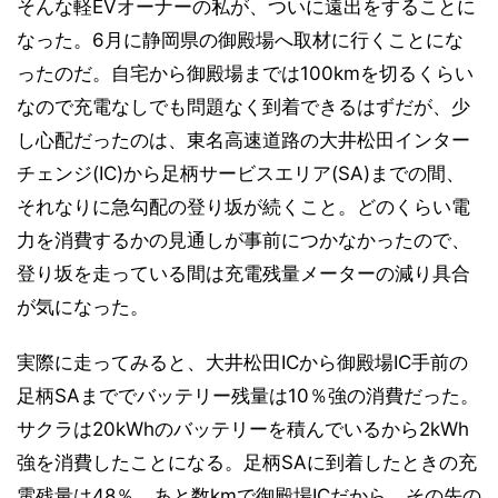
そんな軽EVオーナーの私が、ついに遠出をすることに
なった。6月に静岡県の御殿場へ取材に行くことにな
ったのだ。自宅から御殿場までは100kmを切るくらい
なので充電なしでも問題なく到着できるはずだが、少
し心配だったのは、東名高速道路の大井松田インター
チェンジ(IC)から足柄サービスエリア(SA)までの間、
それなりに急勾配の登り坂が続くこと。どのくらい電
力を消費するかの見通しが事前につかなかったので、
登り坂を走っている間は充電残量メーターの減り具合
が気になった。
実際に走ってみると、大井松田ICから御殿場IC手前の
足柄SAまででバッテリー残量は10％強の消費だった。
サクラは20kWhのバッテリーを積んでいるから2kWh
強を消費したことになる。足柄SAに到着したときの充
電残量は48％。あと数kmで御殿場ICだから、その先の