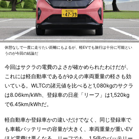
休憩なしで一度に走りたい距離にもよるが、軽EVでも旅行は十分に可能とい
うのが今回の結論だ
今回はサクラの電費のよさが確かめられたわけだが、
これには軽自動車であるがゆえの車両重量の軽さも効
いている。WLTCの諸元値を比べると1,080kgのサクラ
は8.06km/kWh、登録車の日産「リーフ」は1,520kg
で6.45km/kWhだ。
軽自動車か登録車かの違いだけでなく、同じ登録車で
も車載バッテリーの容量が大きく、車両重量が重いEV
ほど電費は悪くなる。リーフでも、1.5倍のバッテリー