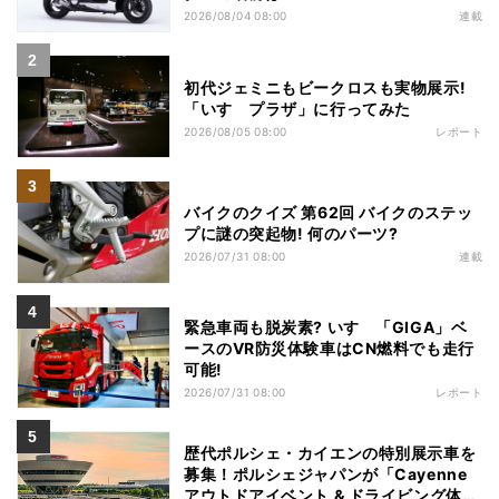
2026/08/04 08:00
連載
初代ジェミニもビークロスも実物展示!
「いすゞプラザ」に行ってみた
2026/08/05 08:00
レポート
バイクのクイズ 第62回 バイクのステッ
プに謎の突起物! 何のパーツ?
2026/07/31 08:00
連載
緊急車両も脱炭素? いすゞ「GIGA」ベ
ースのVR防災体験車はCN燃料でも走行
可能!
2026/07/31 08:00
レポート
歴代ポルシェ・カイエンの特別展示車を
募集！ポルシェジャパンが「Cayenne
アウトドアイベント & ドライビング体