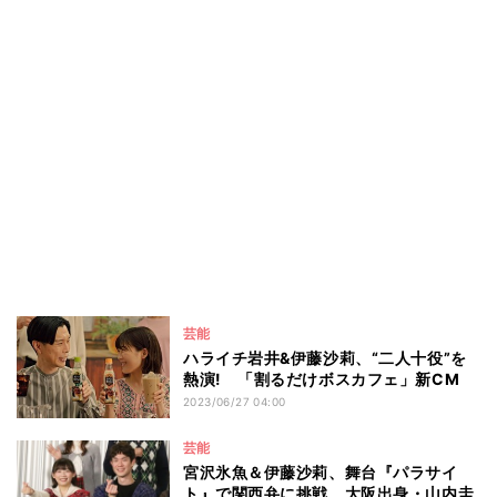
芸能
ハライチ岩井&伊藤沙莉、“二人十役”を
熱演! 「割るだけボスカフェ」新CM
2023/06/27 04:00
芸能
宮沢氷魚＆伊藤沙莉、舞台『パラサイ
ト』で関西弁に挑戦 大阪出身・山内圭