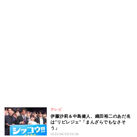
テレビ
伊藤沙莉＆中島健人、織田裕二のあだ名
は“リビレジェ”「まんざらでもなさそ
う」
2023/06/28 05:00