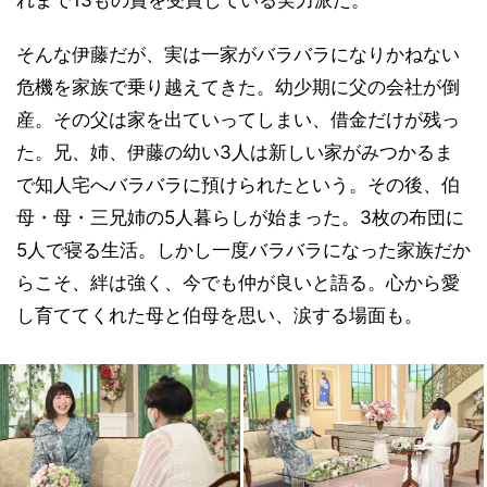
れまで13もの賞を受賞している実力派だ。
そんな伊藤だが、実は一家がバラバラになりかねない
危機を家族で乗り越えてきた。幼少期に父の会社が倒
産。その父は家を出ていってしまい、借金だけが残っ
た。兄、姉、伊藤の幼い3人は新しい家がみつかるま
で知人宅へバラバラに預けられたという。その後、伯
母・母・三兄姉の5人暮らしが始まった。3枚の布団に
5人で寝る生活。しかし一度バラバラになった家族だか
らこそ、絆は強く、今でも仲が良いと語る。心から愛
し育ててくれた母と伯母を思い、涙する場面も。