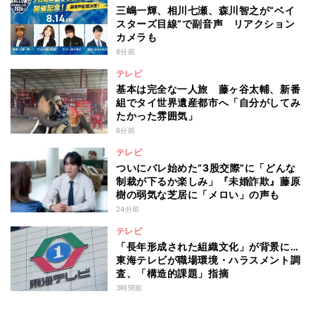
三嶋一輝、相川七瀬、森川智之が“ベイ
スターズ目線”で副音声 リアクション
カメラも
6分前
テレビ
基本は完全な一人旅 藤ヶ谷太輔、新番
組でタイ世界遺産都市へ「自分がしてみ
たかった雰囲気」
6分前
テレビ
ついにバレ始めた“3股交際”に「どんな
制裁が下るか楽しみ」『未婚詐欺』藤原
樹の弱気な芝居に「メロい」の声も
24分前
テレビ
「長年形成された組織文化」が背景に…
東海テレビが職場環境・ハラスメント調
査、「構造的課題」指摘
3時間前