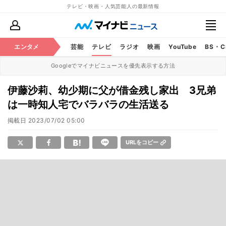
テレビ・映画・人気芸能人の最新情報
エンタメ
芸能
テレビ
ラジオ
映画
YouTube
BS・
Googleでマイナビニュースを優先表示する方法
伊藤沙莉、幼少期に父が借金残し家出 3兄弟
は一時知人宅でバラバラの生活送る
掲載日
2023/07/02 05:00
URLをコピー