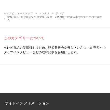
マイナビニューストップ
エンタメ
テレビ
伊藤沙莉、幼少期に父が借金残し家出 3兄弟は一時知人宅でバラバラの生活送
る
このカテゴリーについて
テレビ番組の新情報をはじめ、記者発表会や舞台あいさつ、出演者・ス
タッフインタビューなどの取材記事をお届けします。
サイトインフォメーション