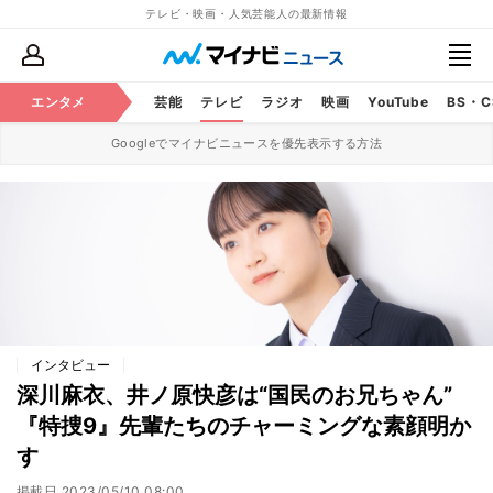
テレビ・映画・人気芸能人の最新情報
エンタメ
芸能
テレビ
ラジオ
映画
YouTube
BS・
Googleでマイナビニュースを優先表示する方法
インタビュー
深川麻衣、井ノ原快彦は“国民のお兄ちゃん”
『特捜9』先輩たちのチャーミングな素顔明か
す
掲載日
2023/05/10 08:00