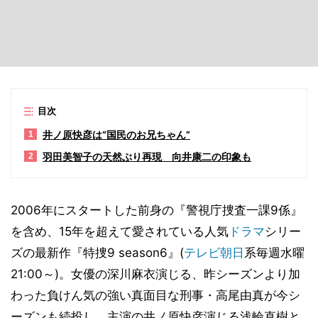
目次
井ノ原快彦は“国民のお兄ちゃん”
1
羽田美智子の天然ぶり再現 向井康二の印象も
2
2006年にスタートした前身の『警視庁捜査一課9係』
を含め、15年を超えて愛されている人気
ドラマ
シリー
ズの最新作『特捜9 season6』(
テレビ朝日
系毎週水曜
21:00～)。女優の深川麻衣演じる、昨シーズンより加
わった負けん気の強い真面目な刑事・高尾由真が今シ
ーズンも続投し、主演の井ノ原快彦演じる浅輪直樹と