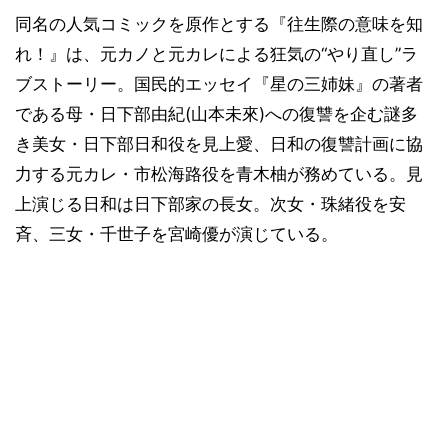
同名の人気コミックを原作とする『往生際の意味を知
れ！』は、元カノと元カレによる狂気の“やり直し”ラ
ブストーリー。国民的エッセイ『星の三姉妹』の著者
である母・日下部由紀(山本未來)への復讐を企む謎多
き美女・日下部日和役を見上愛、日和の復讐計画に協
力する元カレ・市松海路役を青木柚が務めている。見
上演じる日和は日下部家の長女。次女・珠緒役を安
斉、三女・千世子を宮崎優が演じている。