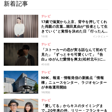
新着記事
テレビ
17歳で滋賀から上京、背中を押してくれ
た両親の言葉…堀田真由が“役者として生
きていく”と覚悟を決めた日「行ったん
やったら、もう帰られへんな」
1分前
インタビュー
テレビ
「ストーカーの恋が実る話なんて初めて
見た」「ずっとキモ可愛くいて」『告
白』ゆがんだ愛情を爽太(松村北斗)に向
ける視聴者の声
40分前
テレビ
NHK、報道・情報発信の新拠点「情報
棟」ニュースセンター、ラジオセンター
が本格運用開始
1時間前
テレビ
「愛してる」からキスのタイミングま
で…20年来の仲、リリー・フランキー＆