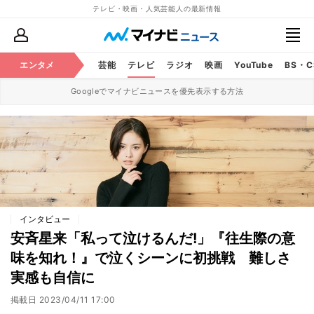
テレビ・映画・人気芸能人の最新情報
エンタメ
芸能
テレビ
ラジオ
映画
YouTube
BS・
Googleでマイナビニュースを優先表示する方法
インタビュー
安斉星来「私って泣けるんだ!」『往生際の意
味を知れ！』で泣くシーンに初挑戦 難しさ
実感も自信に
掲載日
2023/04/11 17:00