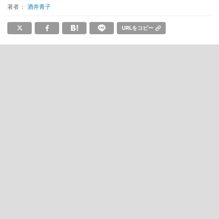
著者：
酒井青子
URLをコピー