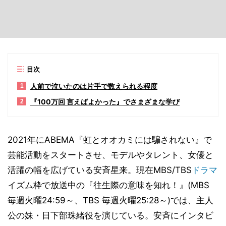
目次
人前で泣いたのは片手で数えられる程度
1
『100万回 言えばよかった』でさまざまな学び
2
2021年にABEMA『虹とオオカミには騙されない』で
芸能活動をスタートさせ、モデルやタレント、女優と
活躍の幅を広げている安斉星来。現在MBS/TBS
ドラマ
イズム枠で放送中の『往生際の意味を知れ！』(MBS
毎週火曜24:59～、TBS 毎週火曜25:28～)では、主人
公の妹・日下部珠緒役を演じている。安斉にインタビ