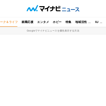
ワーク＆ライフ
就職応援
エンタメ
ホビー
特集
地域活性
IIJ
Googleでマイナビニュースを優先表示する方法