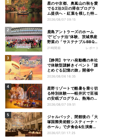
星のや京都、奥嵐山の秋を愛
でる2泊3日の滞在プログラ
ム提供へ - 紅葉を模した特別
料理、舟遊び、オオモミジの
2026/08/07 09:15
下でおこなう深呼吸など
鹿島アントラーズのホーム
で“ピッチ泊”体験、茨城県産
野菜の「サステナブルBBQ」
も楽しむ特別キャンプ
21時間前
レポート
【静岡】ヤマハ発動機の本社
で体験型謎解きイベント「謎
とめぐる記憶の旅」開催中
2026/08/06 16:35
星野リゾートで酷暑を乗り切
る特別体験——軽井沢で至福
の安眠プログラム、熱海の花
火や北海道トマムのとうきび
2026/08/07 09:51
を主役にしたアフタヌーンテ
ィー
ジャルパック、閉館後の「大
塚国際美術館システィーナ・
ホール」で夕食会&生演奏を
楽しむツアーを販売 – 徳島を
2026/07/31 17:25
巡る5つのコース