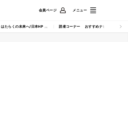
会員ページ
メニュー
はたらくの未来へ/日本HP
読者コーナー
おすすめナビ
マイナビB