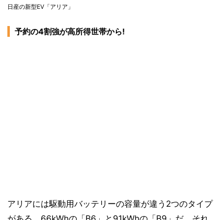
日産の新型EV「アリア」
予約の4割強が高所得世帯から!
アリアには駆動用バッテリーの容量が違う2つのタイプ
がある。66kWhの「B6」と91kWhの「B9」だ。それ