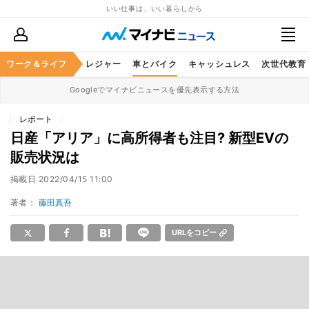
いい仕事は、いい暮らしから
ヘルスケア
ワーク＆ライフ
グルメ
レジャー
車とバイク
キャッシュレス
次世代教育
Googleでマイナビニュースを優先表示する方法
レポート
日産「アリア」に高所得者も注目? 新型EVの
販売状況は
掲載日
2022/04/15 11:00
著者：
藤田真吾
URLをコピー