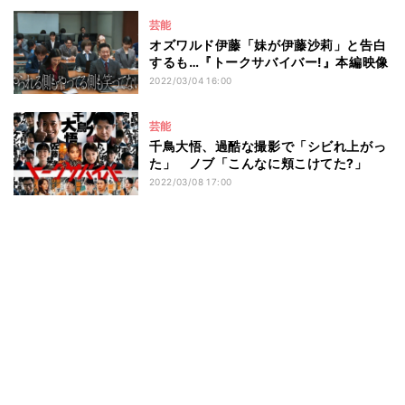
芸能
オズワルド伊藤「妹が伊藤沙莉」と告白
するも…『トークサバイバー!』本編映像
2022/03/04 16:00
芸能
千鳥大悟、過酷な撮影で「シビれ上がっ
た」 ノブ「こんなに頬こけてた?」
2022/03/08 17:00