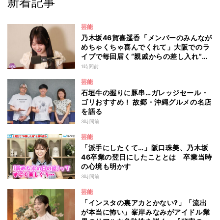
新着記事
芸能
乃木坂46賀喜遥香「メンバーのみんなが
めちゃくちゃ喜んでくれて」大阪でのラ
イブで毎回届く“親戚からの差し入れ”と
は？
1時間前
芸能
石垣牛の握りに豚串…ガレッジセール・
ゴリおすすめ！ 故郷・沖縄グルメの名店
を語る
3時間前
芸能
「派手にしたくて…」阪口珠美、乃木坂
46卒業の翌日にしたこととは 卒業当時
の心境も明かす
3時間前
芸能
「インスタの裏アカとかない?」「流出
が本当に怖い」峯岸みなみがアイドル業