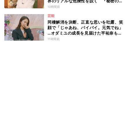
界のリアルな危険性を説く 『秘密のマ
マ園』特別編
10時間前
芸能
同棲解消を決断、正直な思いを吐露、笑
顔で「じゃあね、バイバイ。元気でね」
…オダミユの成長を見届けた平祐奈も思
わず涙 『ガールオアレディ3』
11時間前