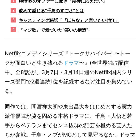
Netflixのオファーに驚き「期待に応えたい」
1
改めて感じる“千鳥のすごさ”とは
2
キャスティング秘話「『ほらな』と言いたい(笑)」
3
『マジ歌』で気づいた“笑いの構造”
4
Netflixコメディシリーズ『トークサバイバー! 〜トー
クが面白いと生き残れる
ドラマ
〜』(全世界独占配信
中、全8話)が、3月7日・3月14日週のNetflix国内シリ
ーズ部門で2週連続1位を記録するなど注目を集めてい
る。
同作では、間宮祥太朗や東出昌大をはじめとする実力
派俳優陣が脇を固める本格ドラマに、千鳥・大悟と若
手からベテランまでセンス抜群の話芸を極める芸人た
ちが参戦。千鳥・ノブがMCとして見守るなか、ドラマ