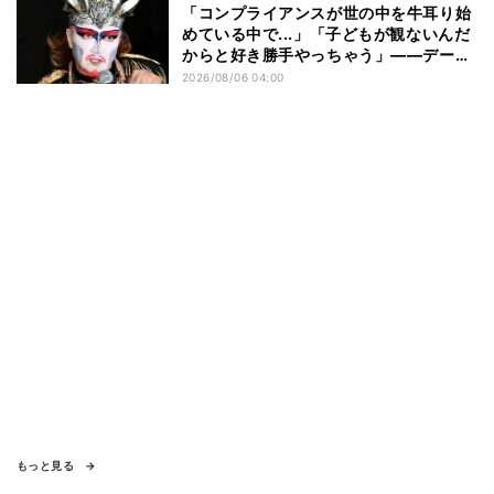
「コンプライアンスが世の中を牛耳り始
めている中で...」「子どもが観ないんだ
からと好き勝手やっちゃう」――デーモ
ン閣下が語る映画『レディ・オア・ノッ
2026/08/06 04:00
ト2』の"狂気"とは?
もっと見る