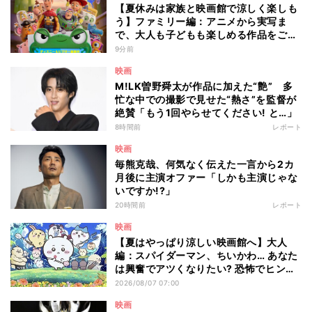
【夏休みは家族と映画館で涼しく楽しも
う】ファミリー編：アニメから実写ま
で、大人も子どもも楽しめる作品をご紹
介 - 編集部が注目する最新映画5選
9分前
映画
M!LK曽野舜太が作品に加えた“艶” 多
忙な中での撮影で見せた“熱さ”を監督が
絶賛「もう1回やらせてください! と…」
8時間前
レポート
映画
毎熊克哉、何気なく伝えた一言から2カ
月後に主演オファー「しかも主演じゃな
いですか!?」
20時間前
レポート
映画
【夏はやっぱり涼しい映画館へ】大人
編：スパイダーマン、ちいかわ… あなた
は興奮でアツくなりたい? 恐怖でヒンヤ
リしたい? - 編集部が注目する最新映画5
2026/08/07 07:00
選
映画