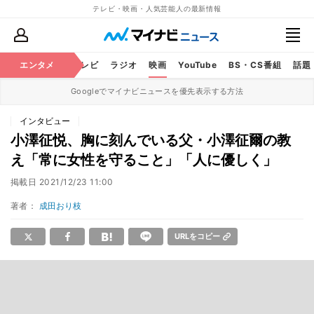
テレビ・映画・人気芸能人の最新情報
エンタメ
芸能
テレビ
ラジオ
映画
YouTube
BS・CS番組
話題
Googleでマイナビニュースを優先表示する方法
インタビュー
小澤征悦、胸に刻んでいる父・小澤征爾の教
え「常に女性を守ること」「人に優しく」
掲載日
2021/12/23 11:00
著者：
成田おり枝
URLをコピー