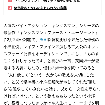
『キングスマン』で描く父と息子の絆に共感
1
緒形拳さんからの忘れられない言葉
2
人気スパイ・アクション「キングスマン」シリーズの
最新作『キングスマン：ファースト・エージェント』
(12月24日公開)で、
洋画
吹替初挑戦を果たした俳優の
小澤征悦。レイフ・ファインズ演じる主人公のオック
スフォード公役をオーディションで手にし、「ものす
ごくうれしかったです」と喜びの一言。英国紳士が登
場する内容にちなみ、憧れの紳士像を聞いてみると
「“人に優しく”という、父からの教えを大切にした
い」と父で指揮者の小澤征爾氏が示してくれた“優し
さ”を追求していきたいと話す。父から「女性を守らな
ければいけない」という教えももらったという小澤
が、役者になったきっかけや人生のモットーまでを明