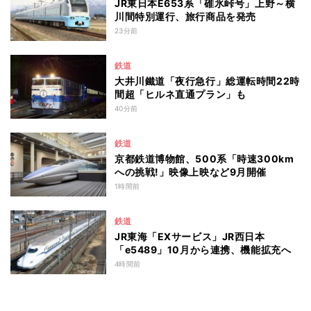
JR東日本E653系「碓氷峠号」上野～横
川間特別運行、旅行商品を発売
23分前
鉄道
大井川鐵道「夜行急行」総運転時間22時
間超「ヒルネ直通プラン」も
40分前
鉄道
京都鉄道博物館、500系「時速300km
への挑戦!」映像上映など9月開催
1時間前
鉄道
JR東海「EXサービス」JR西日本
「e5489」10月から連携、機能拡充へ
4時間前