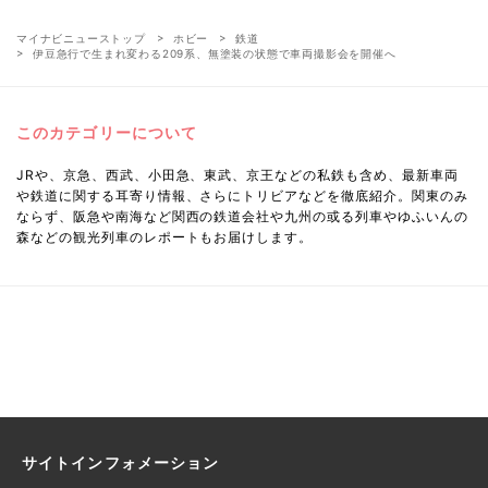
マイナビニューストップ
ホビー
鉄道
伊豆急行で生まれ変わる209系、無塗装の状態で車両撮影会を開催へ
このカテゴリーについて
JRや、京急、西武、小田急、東武、京王などの私鉄も含め、最新車両
や鉄道に関する耳寄り情報、さらにトリビアなどを徹底紹介。関東のみ
ならず、阪急や南海など関西の鉄道会社や九州の或る列車やゆふいんの
森などの観光列車のレポートもお届けします。
サイトインフォメーション