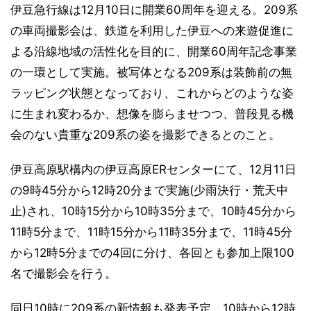
伊豆急行線は12月10日に開業60周年を迎える。209系
の車両撮影会は、鉄道を利用した伊豆への来遊促進に
よる沿線地域の活性化を目的に、開業60周年記念事業
の一環として実施。被写体となる209系は装飾前の無
ラッピング状態となっており、これからどのような姿
に生まれ変わるか、想像を膨らませつつ、普段見る機
会のない貴重な209系の姿を撮影できるとのこと。
伊豆高原駅構内の伊豆高原ERセンターにて、12月11日
の9時45分から12時20分まで実施(少雨決行・荒天中
止)され、10時15分から10時35分まで、10時45分から
11時5分まで、11時15分から11時35分まで、11時45分
から12時5分までの4回に分け、各回とも参加上限100
名で撮影会を行う。
同日10時に209系の新情報も発表予定。10時から12時