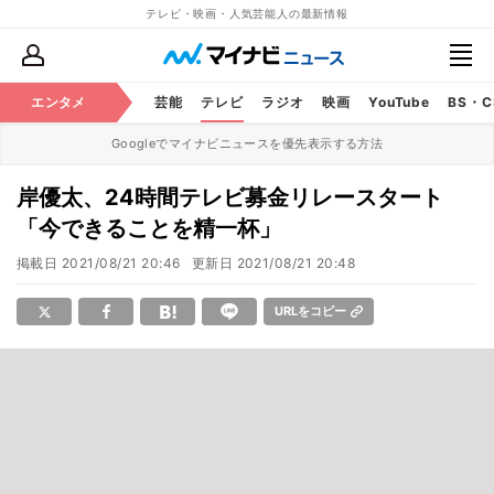
テレビ・映画・人気芸能人の最新情報
エンタメ
芸能
テレビ
ラジオ
映画
YouTube
BS・
Googleでマイナビニュースを優先表示する方法
岸優太、24時間テレビ募金リレースタート
「今できることを精一杯」
掲載日
2021/08/21 20:46
更新日
2021/08/21 20:48
URLをコピー