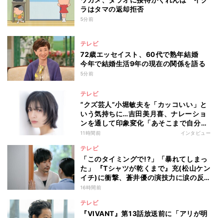
ラはタマの返却拒否
5分前
テレビ
72歳エッセイスト、60代で熟年結婚
今年で結婚生活9年の現在の関係を語る
5分前
テレビ
“クズ芸人”小堀敏夫を「カッコいい」と
いう気持ちに…吉田美月喜、ナレーショ
ンを通して印象変化「あそこまで自分に
正直に生きられる人は、なかなかいな
11時間前
インタビュー
い」
テレビ
「このタイミングで!?」「暴れてしまっ
た」 『Tシャツが乾くまで』充(松山ケン
イチ)に衝撃、蒼井優の演技力に涙の反
響も
16時間前
テレビ
『VIVANT』第13話放送前に「アリが明