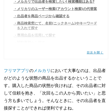
メルカリで出品者を検索したい! 検索機能はある?
メリカリのユーザー検索(アカウント検索)の代替案
出品者を商品ページから確認する
商品検索窓にて、名前(ニックネーム)やキーワード
を入れて探す
専用出品を活用して探す
閲覧履歴から探す
「いいね!」から探す
目次を開く
取引履歴から探す
フォロー機能を活用する
フリマアプリ
の
メルカリ
において大事なのは、出品者
【番外編】メルカリの便利な商品検索方法
がどのような状態の商品を出品するかということで
メルカリで悪質な相手(購入者)をブロックするには
す。購入した商品の状態が良ければ、その出品者に対
して信頼を抱き、「次回もこの人から買いたい」と思
う方も多いでしょう。そんなときに、その出品者を直
接探すことができれば便利ですよね。