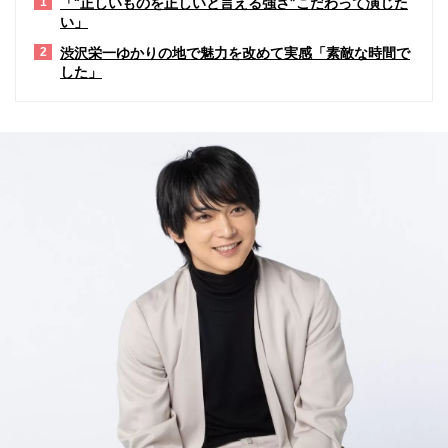
「“正しいものを正しいと言える強さ”こだわって演じた
1
い」
渋沢栄一ゆかりの地で魅力を改めて実感「素敵な時間で
2
した」