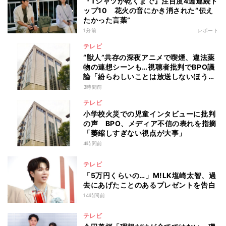
『Tシャツが乾くまで』注目度4週連続ト
ップ10 花火の音にかき消された“伝え
たかった言葉”
1分前
レポート
テレビ
“獣人”共存の深夜アニメで喫煙、違法薬
物の連想シーンも…視聴者批判でBPO議
論「紛らわしいことは放送しないほう
が」
3時間前
テレビ
小学校火災での児童インタビューに批判
の声 BPO、メディア不信の表れを指摘
「萎縮しすぎない視点が大事」
4時間前
テレビ
「5万円くらいの…」M!LK塩崎太智、過
去にあげたことのあるプレゼントを告白
14時間前
テレビ