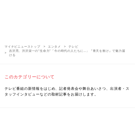
マイナビニューストップ
エンタメ
テレビ
吉沢亮、渋沢栄一の“生命力”「今の時代の人たちに…」『青天を衝け』で魅力届
ける
このカテゴリーについて
テレビ番組の新情報をはじめ、記者発表会や舞台あいさつ、出演者・ス
タッフインタビューなどの取材記事をお届けします。