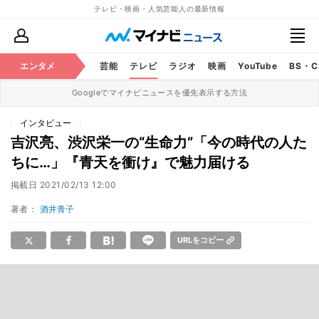
テレビ・映画・人気芸能人の最新情報
エンタメ
芸能
テレビ
ラジオ
映画
YouTube
BS・
Googleでマイナビニュースを優先表示する方法
インタビュー
吉沢亮、渋沢栄一の“生命力”「今の時代の人た
ちに…」『青天を衝け』で魅力届ける
掲載日
2021/02/13 12:00
著者：
酒井青子
URLをコピー