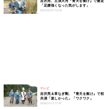
吉沢亮、主演大河『青天を衝け』で激走
「足腰強くなった気がします」
2021/01/27 15:20
テレビ
吉沢亮＆草なぎ剛、『青天を衝け』で初
共演「楽しかった」「ワクワク」
2020/11/12 17:07